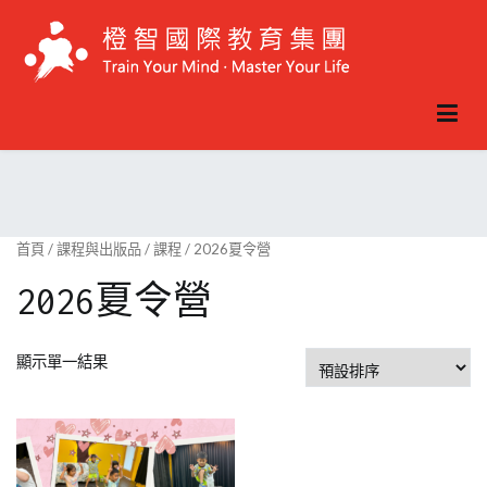
Skip
to
content
首頁
/
課程與出版品
/
課程
/ 2026夏令營
2026夏令營
顯示單一結果