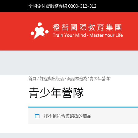
Skip
全國免付費服務專線 0800-312-312
to
content
首頁
/
課程與出版品
/ 商品標籤為 “青少年營隊”
青少年營隊
找不到符合您選擇的商品