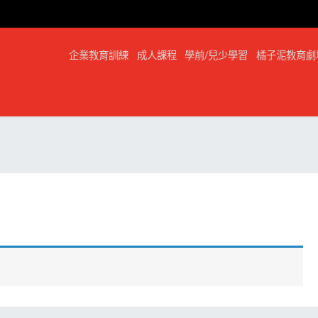
企業教育訓練
成人課程
學前/兒少學習
橘子泥教育劇