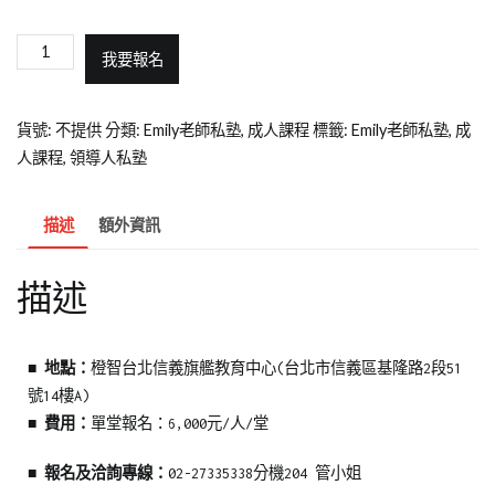
我要報名
貨號:
不提供
分類:
Emily老師私塾
,
成人課程
標籤:
Emily老師私塾
,
成
人課程
,
領導人私塾
描述
額外資訊
描述
■ 地點：
橙智台北信義旗艦教育中心(台北市信義區基隆路2段51
號14樓A)
■ 費用：
單堂報名：6,000元
/人
/堂
■
報名及洽詢專線：
02-27335338分機204 管小姐