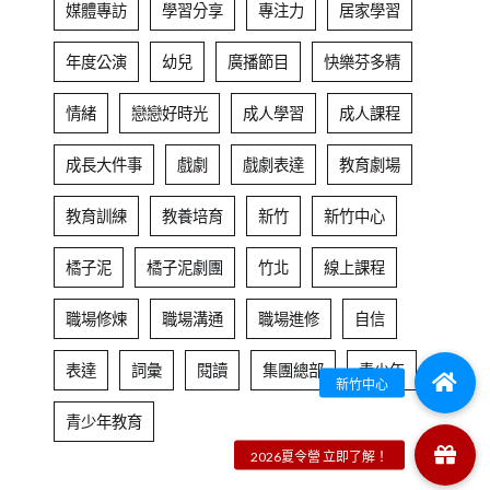
媒體專訪
學習分享
專注力
居家學習
年度公演
幼兒
廣播節目
快樂芬多精
情緒
戀戀好時光
成人學習
成人課程
成長大件事
戲劇
戲劇表達
教育劇場
教育訓練
教養培育
新竹
新竹中心
橘子泥
橘子泥劇團
竹北
線上課程
職場修煉
職場溝通
職場進修
自信
表達
詞彙
閱讀
集團總部
青少年
青少年教育