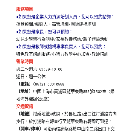
服務項目
●
如果您是企業人力資源培訓人員，您可以預約諮詢：
運營顧問/領導人、高管培訓/團隊建構培訓
●
如果您是家長，您可以預約：
幼兒少學習行為測評/家長教養諮詢/親子體驗活動
●
如果您是教師或機構專案負責人，您可以預約：
特色教室諮詢服務/心智力教學中心加盟/教師培訓
營業時間
週二～週六 09:30-19:00
週日、週一公休
〔電話〕
(86)21 63910668
〔地址〕
中國上海市黃浦區龍華東路858號1502室 (綠
地海外灘辦公B座)
交通資訊
〔地鐵〕
搭乘地鐵4號線，於魯班路3出口往打浦路方向
步行，於打浦路左轉直行至龍華東路右轉即可到達。
〔開車/停車〕
可沿內環高架路於中山南二路出口下交