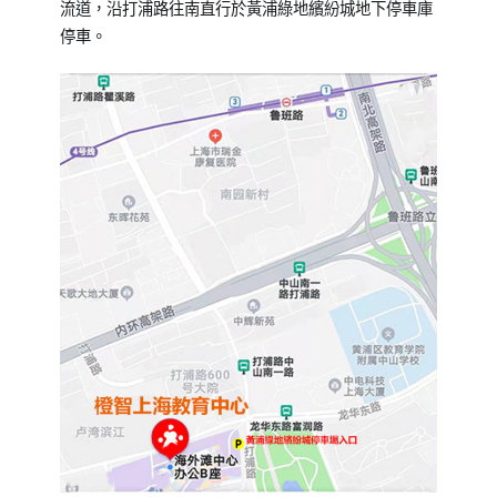
流道，沿打浦路往南直行於黃浦綠地繽紛城地下停車庫
停車。