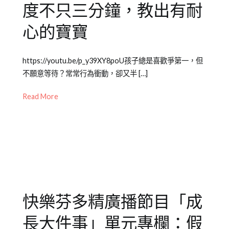
教
度不只三分鐘，教出有耐
育
心的寶寶
知
識
Posted
Posted
Tagged
https://youtu.be/p_y39XY8poU孩子總是喜歡爭第一，但
on
in
耐
不願意等待？常常行為衝動，卻又半 […]
2021-
Emily
心
,
09-
老
家
Read More
24
師
庭
,
專
成
欄
長
【成
大
長
件
大
事
,
件
兒
快樂芬多精廣播節目「成
事】
童
,
兒
教
長大件事」單元專欄：假
少
養
,