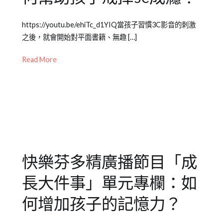
育
件
知
事
Posted
Posted
Tagged
https://youtu.be/ehiTc_d1YIQ當孩子習慣3C影音的刺激
識
on
in
兒
之後，就會開始對平面書籍、無趣 […]
2020-
Emily
童
09-
老
教
Read More
27
師
養
,
專
成
欄
長
【成
大
長
件
大
事
件
快樂芬多精廣播節目「成
事】
,
兒
長大件事」單元專欄：如
少
教
何增加孩子的記憶力？
育
知