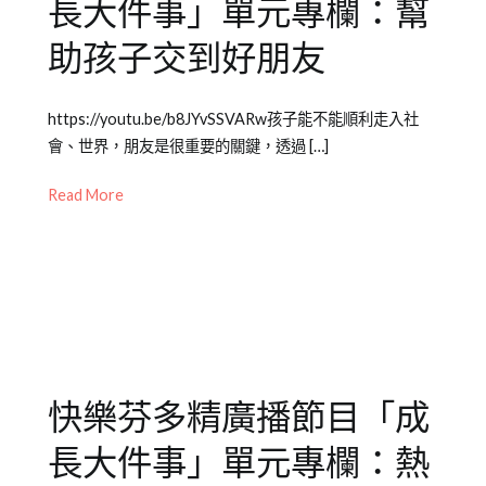
長大件事」單元專欄：幫
助孩子交到好朋友
Posted
Posted
Tagged
https://youtu.be/b8JYvSSVARw孩子能不能順利走入社
on
in
兒
會、世界，朋友是很重要的關鍵，透過 […]
2021-
Emily
童
09-
老
教
Read More
29
師
養
,
專
成
欄
長
【成
大
長
件
大
事
件
快樂芬多精廣播節目「成
事】
,
兒
長大件事」單元專欄：熱
少