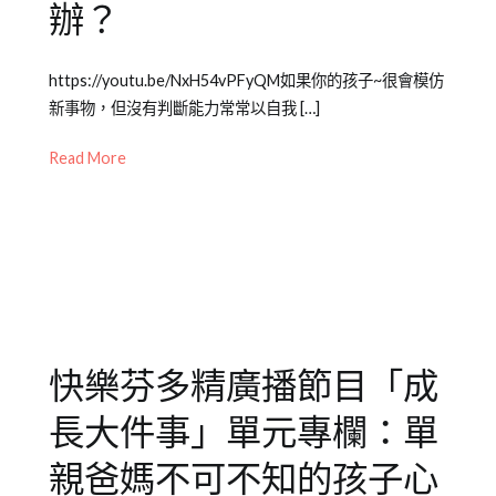
辦？
知
識
Posted
Posted
Tagged
https://youtu.be/NxH54vPFyQM如果你的孩子~很會模仿
on
in
兒
新事物，但沒有判斷能力常常以自我 […]
2021-
Emily
童
08-
老
教
Read More
17
師
養
,
專
成
欄
長
【成
大
長
件
大
事
件
快樂芬多精廣播節目「成
事】
,
兒
長大件事」單元專欄：單
少
教
親爸媽不可不知的孩子心
育