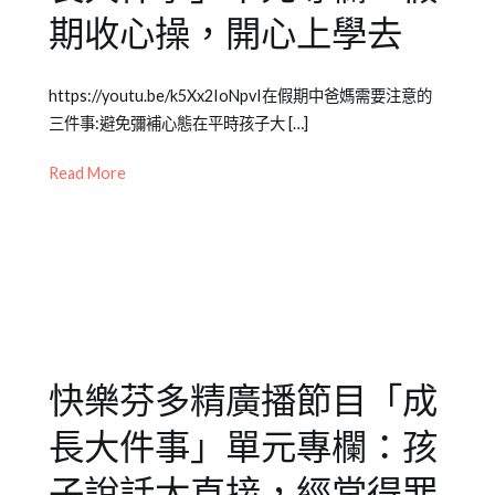
教
人
期收心操，開心上學去
育
際
知
Posted
Posted
Tagged
https://youtu.be/k5Xx2IoNpvI在假期中爸媽需要注意的
識
on
in
成
三件事:避免彌補心態在平時孩子大 […]
2021-
Emily
長
09-
老
大
Read More
02
師
件
專
事
,
欄
兒
【成
童
長
教
大
養
件
快樂芬多精廣播節目「成
事】
,
兒
長大件事」單元專欄：孩
少
教
子說話太直接，經常得罪