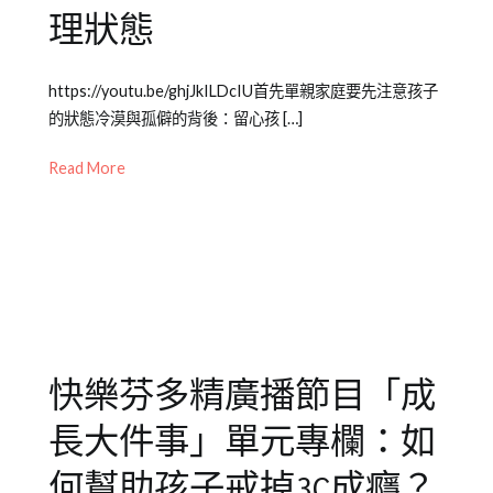
理狀態
知
識
Posted
Posted
Tagged
https://youtu.be/ghjJkILDcIU首先單親家庭要先注意孩子
on
in
快
的狀態冷漠與孤僻的背後：留心孩 […]
2020-
Emily
樂
10-
老
芬
Read More
29
師
多
專
精
,
欄
兒
【成
童
長
教
大
養
,
件
心
快樂芬多精廣播節目「成
事】
理
,
,
兒
成
長大件事」單元專欄：如
少
長
教
大
何幫助孩子戒掉3C成癮？