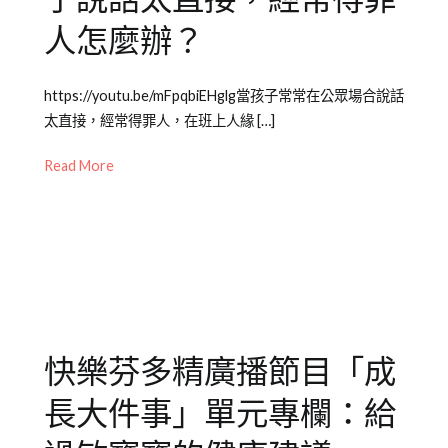
育
人怎麼辦？
知
識
Posted
Posted
Tagged
https://youtu.be/mFpqbiEHglg當孩子常常在公眾場合說話
on
in
兒
太直接，經常得罪人，在班上人緣 […]
2021-
Emily
童
08-
老
教
Read More
17
師
養
,
專
成
欄
長
【成
大
長
件
大
事
件
快樂芬多精廣播節目「成
事】
,
兒
長大件事」單元專欄：給
少
教