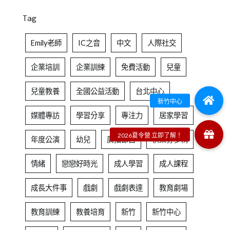
Tag
Emily老師
IC之音
中文
人際社交
企業培訓
企業訓練
免費活動
兒童
兒童教養
全國公益活動
台北中心
媒體專訪
學習分享
專注力
居家學習
年度公演
幼兒
廣播節目
快樂芬多精
情緒
戀戀好時光
成人學習
成人課程
成長大件事
戲劇
戲劇表達
教育劇場
教育訓練
教養培育
新竹
新竹中心