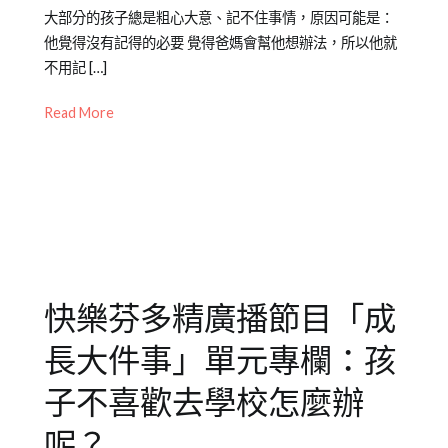
Posted
Posted
Tagged
大部分的孩子總是粗心大意、記不住事情，原因可能是：
識
on
in
兒
他覺得沒有記得的必要 覺得爸媽會幫他想辦法，所以他就
2020-
Emily
童
不用記 […]
09-
老
教
03
師
養
,
Read More
專
成
欄
長
【成
大
長
件
大
事
件
事】
,
快樂芬多精廣播節目「成
兒
少
長大件事」單元專欄：孩
教
育
子不喜歡去學校怎麼辦
知
呢？
識