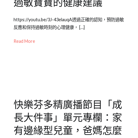
過敏寶寶的健康建議
育
知
Posted
Posted
Tagged
https://youtu.be/3J-43elauqA透過正確的認知，預防過敏
識
on
in
兒
反應和保持過敏時刻的心理健康， […]
2021-
Emily
童
08-
老
教
Read More
17
師
養
,
專
成
欄
長
【成
大
長
件
大
事
件
快樂芬多精廣播節目「成
事】
,
兒
長大件事」單元專欄：家
少
教
有邊緣型兒童，爸媽怎麼
育