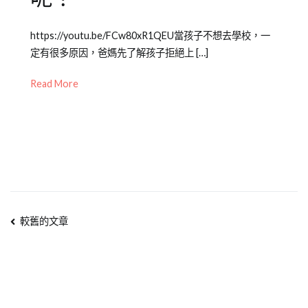
Posted
Posted
Tagged
https://youtu.be/FCw80xR1QEU當孩子不想去學校，一
on
in
成
定有很多原因，爸媽先了解孩子拒絕上 […]
2020-
Emily
長
09-
老
大
Read More
02
師
件
專
事
,
欄
兒
【成
童
長
教
大
養
件
文
事】
,
較舊的文章
兒
章
少
教
導
育
知