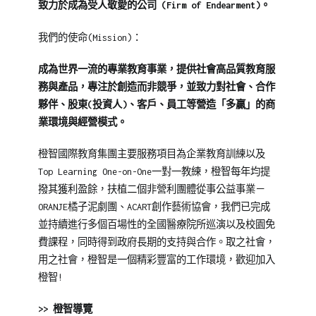
致力於成為受人敬愛的公司 (Firm of Endearment)。
我們的使命(Mission)：
成為世界一流的專業教育事業，提供社會高品質教育服
務與產品，專注於創造而非競爭，並致力對社會、合作
夥伴、股東(投資人)、客戶、員工等營造「多贏」的商
業環境與經營模式。
橙智國際教育集團主要服務項目為企業教育訓練以及
Top Learning One-on-One一對一教練，橙智每年均提
撥其獲利盈餘，扶植二個非營利團體從事公益
事業－
ORANJE橘子泥劇團、ACART創作藝術協會，我們已完成
並持續進
行多個百場性的全國醫療院所巡演以及校園免
費課程，同時得到政府長期的支
持與合作。取之社會，
用之社會，橙智是一個精彩豐富的工作環境，
歡迎加入
橙智!
>> 橙智導覽