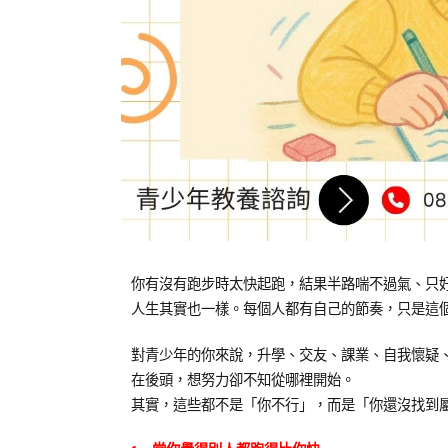
Posted
Posted
你有沒有跑步時太快起跑，結果半路喘不過氣、只
on
in
人生其實也一樣。每個人都有自己的節奏，只是這
2025-
青
06-
少
對青少年的你來說，升學、交友、課業、自我懷疑
04
年
在後頭，想努力卻不知從哪裡開始。
成
其實，這些都不是「你不行」，而是「你還沒找到
長
,