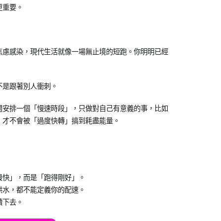
更重要。
焦慮感染，現代生活就像一場無止境的短跑。你明明已經
不是跟著別人衝刺。
週安排一個「慢速時段」，只做對自己有意義的事，比如
，才不會被「過度快轉」搞到耗盡能量。
最快」，而是「跑得剛好」。
洪水，都不能定義你的配速。
續下去。