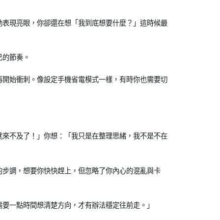
動表現亮眼，你卻還在想「我到底想要什麼？」這時候最
己的節奏。
再開始衝刺。像設定手機省電模式一樣，有時你也需要切
就來不及了！」你想：「我只是在整理思緒，我不是不在
的步調，想要你快快趕上，但忽略了你內心的混亂與卡
需要一點時間想清楚方向，才有辦法穩定往前走。」