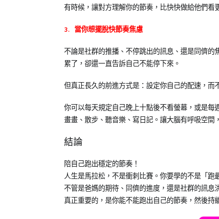
有時候，讓對方理解你的節奏，比快快做給他們看
3. 當你想擺脫快節奏焦慮
不論是社群的推播、不停跳出的訊息、還是同儕的
累了，卻還一直告訴自己不能停下來。
但真正長久的前進方式是：設定你自己的配速，而
你可以每天規定自己晚上十點後不看螢幕，或是每
畫畫、散步、聽音樂、寫日記。讓大腦有呼吸空間
結論
陪自己跑出穩定的節奏！
人生是馬拉松，不是衝刺比賽。你要學的不是「跑
不管是爸媽的期待、同儕的進度，還是社群的訊息
真正重要的，是你能不能跑出自己的節奏，然後持