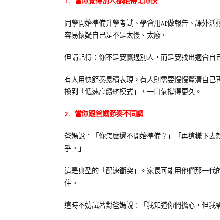
兒
1.
當你覺得別人都跑得比你快
少
同學開始準備升學考試、學會用AI做報告、課外活
教
容易懷疑自己是不是太慢、太廢。
育
知
但請記得：你不是要贏過別人，而是要找出適合自
識
有人用快節奏累積表現，有人則需要慢慢釐清自己
換到「低速高續航模式」，一口氣撐得更久。
2.
當你跟爸媽節奏不同調
爸媽說：「你怎麼還不開始準備？」「再這樣下去
乎。」
這是典型的「配速衝突」。家長可能用他們那一代
住。
這時不妨試著對爸媽說：「我知道你們擔心，但我