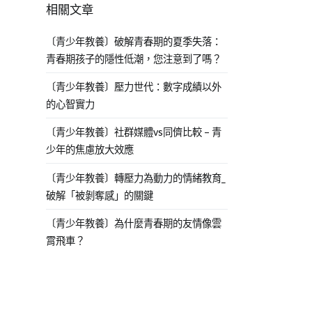
相關文章
〔青少年教養〕破解青春期的夏季失落：
青春期孩子的隱性低潮，您注意到了嗎？
〔青少年教養〕壓力世代：數字成績以外
的心智實力
〔青少年教養〕社群媒體vs同儕比較 – 青
少年的焦慮放大效應
〔青少年教養〕轉壓力為動力的情緒教育_
破解「被剝奪感」的關鍵
〔青少年教養〕為什麼青春期的友情像雲
霄飛車？