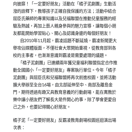
童
向披靡！「一定要好朋友」活動在「橘子泥劇團」生動活
劇
潑的詮釋下，教導孩子正確自我保護的方法；活動中結合
團
屈臣氏藥師的專業知識以及兒福聯盟在推動兒童服務的經
驗及熱誠，再加上藝人親身參與的魅力宣導，讓每個小朋
友都能開始學習貼心、關心及認識身邊的每個好朋友！
自2010年11月起，霸凌話題不斷延燒，霸凌新聞更大
舉攻佔媒體版面，不僅社會大眾開始重視，從教育部到各
校的主事者，也漸漸意識到霸凌是需要處理的議題。
「橘子泥劇團」已連續兩年獲兒童福利聯盟指定合作推
動全國國小「一定要好朋友」專案執行單位。今年「橘子
泥劇團」與屈臣氏和兒福聯盟將再次前進校園，並將活動
擴大舉辦至全台16場，由北部延伸至中、南部及離島金
門，期待透過有趣又具教育意義的行動劇場，能在寓教於
樂中讓小朋友們了解長大是件開心的事，除了學會更愛自
己之外，也要記得關心好朋友。
橘子泥「一定要好朋友」反霸凌教育劇場校園巡迴演出場
次表：