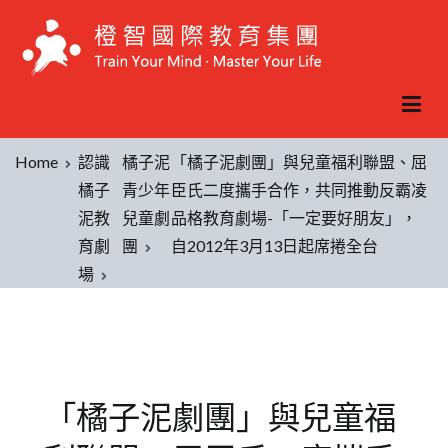
Home
認識
橘子泥
「橘子泥劇團」與兒童福利聯盟、屈
橘子
青少年
臣氏二度攜手合作，共同推動反霸凌
泥教
兒童劇
品格教育劇場-「一定要好朋友」，
育劇
團
自2012年3月13日起席捲全台
場
「橘子泥劇團」與兒童福