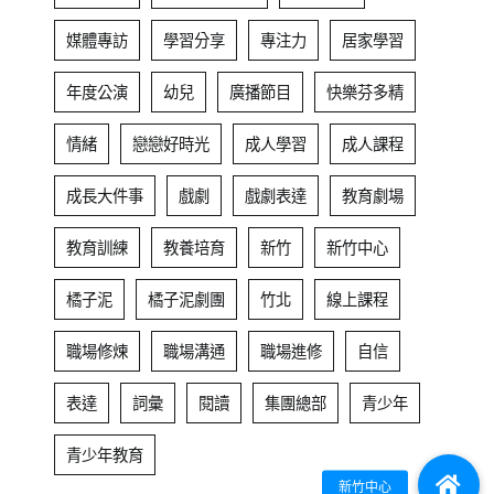
媒體專訪
學習分享
專注力
居家學習
年度公演
幼兒
廣播節目
快樂芬多精
情緒
戀戀好時光
成人學習
成人課程
成長大件事
戲劇
戲劇表達
教育劇場
教育訓練
教養培育
新竹
新竹中心
橘子泥
橘子泥劇團
竹北
線上課程
職場修煉
職場溝通
職場進修
自信
表達
詞彙
閱讀
集團總部
青少年
青少年教育