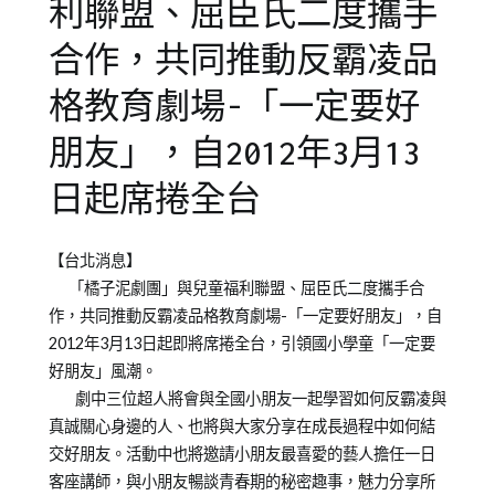
利聯盟、屈臣氏二度攜手
合作，共同推動反霸凌品
格教育劇場-「一定要好
朋友」，自2012年3月13
日起席捲全台
Posted
Posted
【台北消息】
on
in
「橘子泥劇團」與兒童福利聯盟、屈臣氏二度攜手合
2012-
橘
作，共同推動反霸凌品格教育劇場-「一定要好朋友」，自
02-
子
2012年3月13日起即將席捲全台，引領國小學童「一定要
24
泥
好朋友」風潮。
青
劇中三位超人將會與全國小朋友一起學習如何反霸凌與
少
真誠關心身邊的人、也將與大家分享在成長過程中如何結
年
交好朋友。活動中也將邀請小朋友最喜愛的藝人擔任一日
兒
客座講師，與小朋友暢談青春期的秘密趣事，魅力分享所