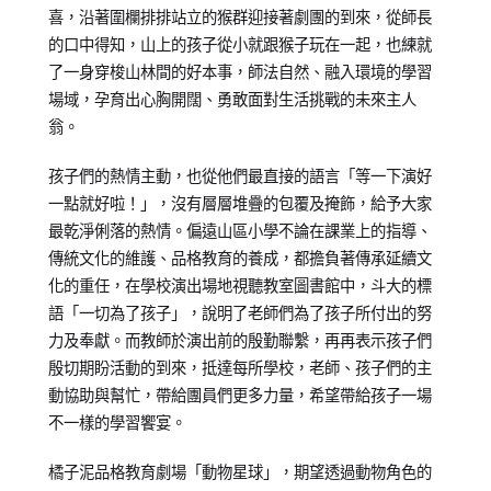
喜，沿著圍欄排排站立的猴群迎接著劇團的到來，從師長
的口中得知，山上的孩子從小就跟猴子玩在一起，也練就
了一身穿梭山林間的好本事，師法自然、融入環境的學習
場域，孕育出心胸開闊、勇敢面對生活挑戰的未來主人
翁。
孩子們的熱情主動，也從他們最直接的語言「等一下演好
一點就好啦！」，沒有層層堆疊的包覆及掩飾，給予大家
最乾淨俐落的熱情。偏遠山區小學不論在課業上的指導、
傳統文化的維護、品格教育的養成，都擔負著傳承延續文
化的重任，在學校演出場地視聽教室圖書館中，斗大的標
語「一切為了孩子」，說明了老師們為了孩子所付出的努
力及奉獻。而教師於演出前的殷勤聯繫，再再表示孩子們
殷切期盼活動的到來，抵達每所學校，老師、孩子們的主
動協助與幫忙，帶給團員們更多力量，希望帶給孩子一場
不一樣的學習饗宴。
橘子泥品格教育劇場「動物星球」，期望透過動物角色的