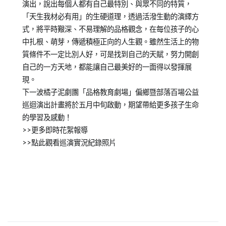
演出，說出每個人都有自己最特別、與眾不同的特質，
「天生我材必有用」的生硬道理，透過活潑生動的演繹方
式，將平時艱深、不易理解的品格觀念，在每位孩子的心
中扎根、萌芽，傳遞積極正向的人生觀。雖然生活上的物
質條件不一定比別人好，可是找到自己的天賦，努力開創
自己的一方天地，都能讓自己最美好的一面得以發揮展
現。
下一波橘子泥劇團「品格教育劇場」偏鄉暨部落百場公益
巡迴演出計畫將於五月中旬啟動，期望帶給更多孩子生命
的學習及感動！
>>更多即時花絮報導
>>點此觀看巡演實況紀錄照片