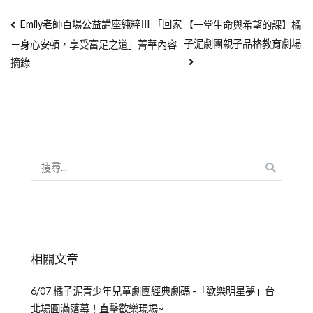
Emily老師百場公益講座純粹Ⅲ 「回家
【一堂生命與希望的課】橘
子泥劇團親子品格教育劇場
－身心安頓，享受富足之道」菁華內容
摘錄
相關文章
6/07 橘子泥青少年兒童劇團經典劇碼 -「歡樂明星夢」台
北場圓滿落幕！直擊歡樂現場~