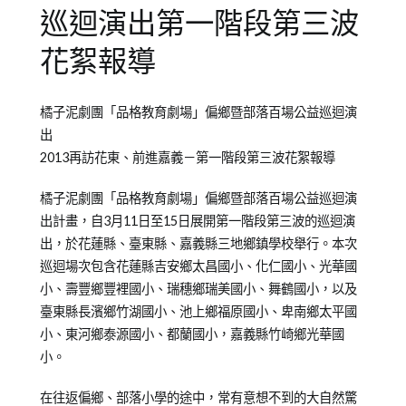
巡迴演出第一階段第三波
花絮報導
Posted
Posted
橘子泥劇團「品格教育劇場」偏鄉暨部落百場公益巡迴演
on
in
出
2013-
橘
2013再訪花東、前進嘉義－第一階段第三波花絮報導
03-
子
19
泥
橘子泥劇團「品格教育劇場」偏鄉暨部落百場公益巡迴演
青
出計畫，自3月11日至15日展開第一階段第三波的巡迴演
少
出，於花蓮縣、臺東縣、嘉義縣三地鄉鎮學校舉行。本次
年
巡迴場次包含花蓮縣吉安鄉太昌國小、化仁國小、光華國
兒
小、壽豐鄉豐裡國小、瑞穗鄉瑞美國小、舞鶴國小，以及
童
臺東縣長濱鄉竹湖國小、池上鄉福原國小、卑南鄉太平國
劇
小、東河鄉泰源國小、都蘭國小，嘉義縣竹崎鄉光華國
團
小。
在往返偏鄉、部落小學的途中，常有意想不到的大自然驚