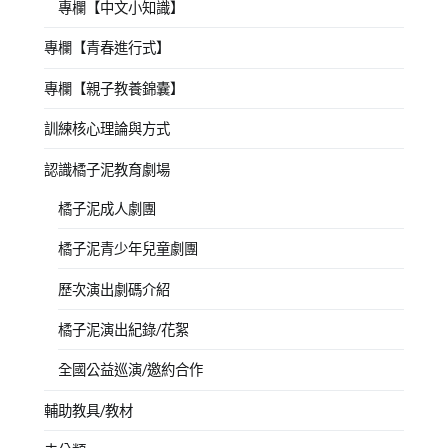
專欄【中文小知識】
專欄【青春進行式】
專欄【親子教養錦囊】
訓練核心理論與方式
認識橘子泥教育劇場
橘子泥成人劇團
橘子泥青少年兒童劇團
歷次演出劇碼介紹
橘子泥演出紀錄/花絮
全國公益巡演/邀約合作
輔助教具/教材