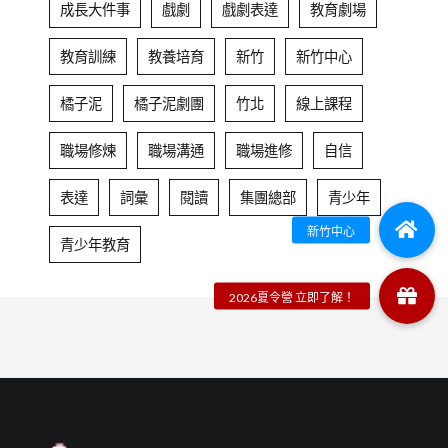
成長大件事
戲劇
戲劇表達
教育劇場
教育訓練
教養培育
新竹
新竹中心
橘子泥
橘子泥劇團
竹北
線上課程
職場修煉
職場溝通
職場進修
自信
表達
詞彙
閱讀
集團總部
青少年
青少年教育