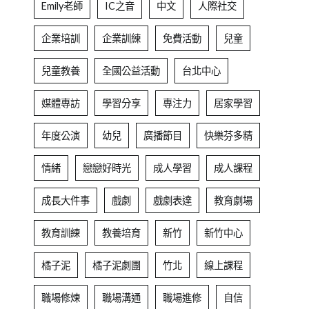
Emily老師
IC之音
中文
人際社交
企業培訓
企業訓練
免費活動
兒童
兒童教養
全國公益活動
台北中心
媒體專訪
學習分享
專注力
居家學習
年度公演
幼兒
廣播節目
快樂芬多精
情緒
戀戀好時光
成人學習
成人課程
成長大件事
戲劇
戲劇表達
教育劇場
教育訓練
教養培育
新竹
新竹中心
橘子泥
橘子泥劇團
竹北
線上課程
職場修煉
職場溝通
職場進修
自信