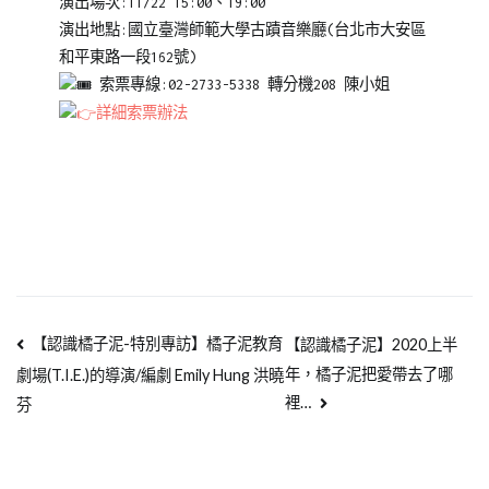
演出場次:11/22 15:00、19:00
子
演出地點:國立臺灣師範大學古蹟音樂廳(台北市大安區
泥
和平東路一段162號)
劇
索票專線:02-2733-5338 轉分機208 陳小姐
團
,
詳細索票辦法
自
信
【認識橘子泥-特別專訪】橘子泥教育
【認識橘子泥】2020上半
年，橘子泥把愛帶去了哪
劇場(T.I.E.)的導演/編劇 Emily Hung 洪曉
裡…
芬