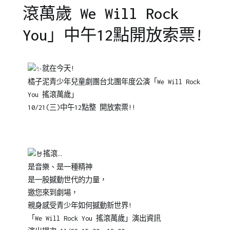
滾萬歲 We Will Rock
You」中午12點開放索票!
Posted
Posted
Tagged
就在今天!
on
in
人
橘子泥青少年兒童劇團台北團年度公演「We Will Rock
2020-
橘
際
You 搖滾萬歲」
10-
子
社
10/21(三)中午12點整 開放索票!!
21
泥
交
,
青
年
少
度
年
公
搖滾…
兒
演
,
是音樂、是一種精神
童
戲
是一股撼動世代的力量，
劇
劇
邀您來到劇場，
團
表
親身感受青少年如何撼動新世界!
達
,
「We Will Rock You 搖滾萬歲」演出資訊
橘