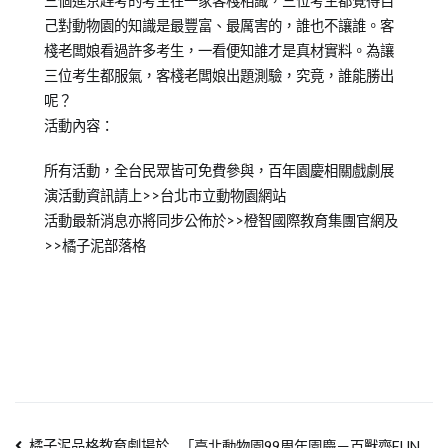
三個進京趕考的考生在一家客棧相識，三位考生都覺得自
己對動物園的知識是最豐富、最厲害的，誰也不讓誰。客
棧老闆娘看過許多考生，一看便知誰才是真材實料。為讓
三位考生都服氣，客棧老闆娘出題測驗，究竟，誰能勝出
呢？
活動內容：
所有活動，全台民眾皆可免費參與，百年園慶相關戲劇展
演活動資訊請上>>台北市立動物園網站
活動最新消息亦將同步公佈於>>橙智國際教育集團官網及
>>橘子泥部落格
橘子泥品格教育劇場於
「臺北動物園99周年園慶－百獸齊FUN