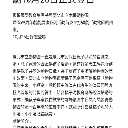
Posted
Posted
橙智國際教育集團將與臺北市立木柵動物園
on
in
建園99周年戲劇展演系列活動首波主打短劇「動物園的由
2013-
橘
來」
10-
子
10月26日好戲登場
24
泥
青
少
臺北市立動物園一直是臺北市民假日親子共遊的首選之
年
處，除了寬廣的園區供孩子活動，還有許多志工導覽服務
兒
提供親子共學的動物知識。為了讓孩子更瞭解動物園的歷
童
史故事，臺北市立動物園邀請橘子泥劇團原創編寫「動物
劇
園的由來」小短劇，期盼藉由飾演古代考生的演員們與客
團
棧老闆娘的鬥智問答中，結合橘子泥教育劇場說演帶動的
形式，讓孩子與家長在歡樂的劇場氛圍中自然而然習得動
物園的這一百年來的重要事件，歡迎所有喜愛橘子泥的大
朋友、小朋友蒞臨觀賞。
劇情簡介：