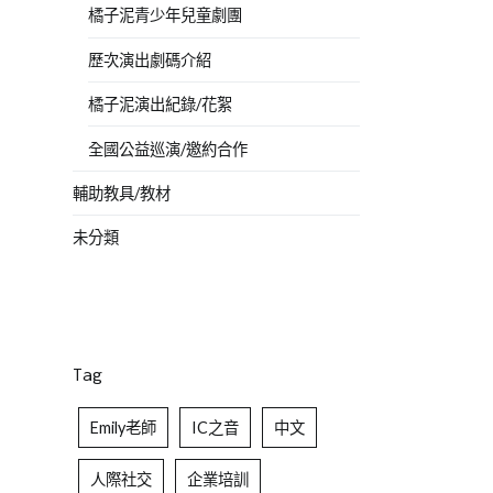
橘子泥青少年兒童劇團
歷次演出劇碼介紹
橘子泥演出紀錄/花絮
全國公益巡演/邀約合作
輔助教具/教材
未分類
Tag
Emily老師
IC之音
中文
人際社交
企業培訓