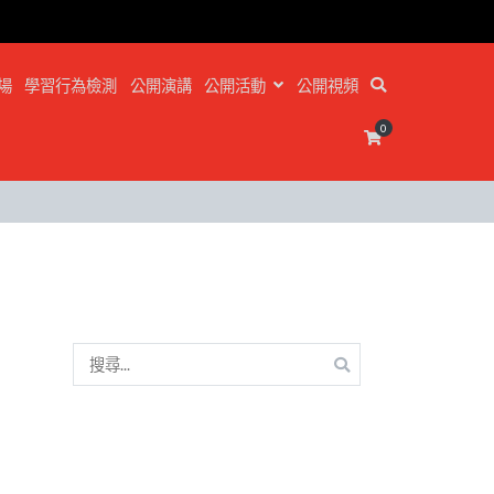
場
學習行為檢測
公開演講
公開活動
公開視頻
0
搜
尋
關
鍵
字: