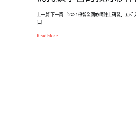
Posted
Posted
Tagged
上一篇 下一篇 「2021橙智全國教師線上研習」五
on
in
免
[…]
2021-
公
費
,
07-
開
心
Read More
11
活
智
動
力
,
教
學
設
計
,
教
師
研
習
,
線
上
活