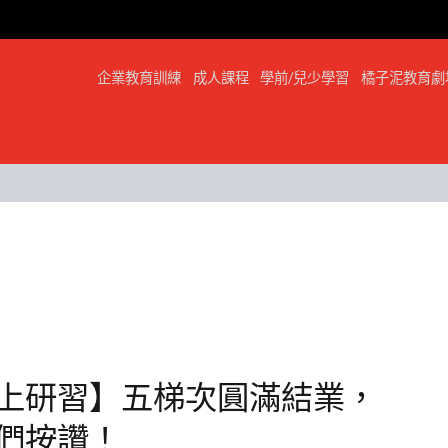
企業教育訓練
成人課程
學前/兒少學習
橘子泥教育劇
線上研習】五梯次圓滿結業，
們按讚！