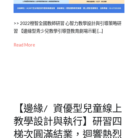
Posted
Posted
Tagged
>> 2022橙智全國教師研習 心智力教學設計與引導策略研
on
in
全
習 【邊緣型青少兒教學引導暨教育劇場示範 […]
2022-
公
國
Read More
09-
開
教
13
活
師
動
研
,
成
習
,
人
教
課
師
程
研
習
,
【邊緣/ 資優型兒童線上
邊
緣
教學設計與執行】研習四
型
兒
梯次圓滿結業，迴響熱烈