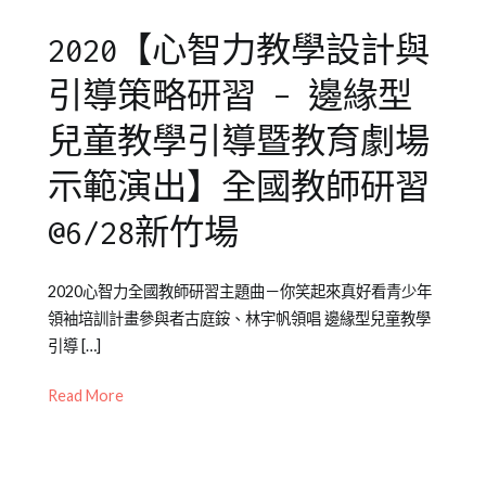
2020【心智力教學設計與
引導策略研習 – 邊緣型
兒童教學引導暨教育劇場
示範演出】全國教師研習
@6/28新竹場
Posted
Posted
Tagged
2020心智力全國教師研習主題曲－你笑起來真好看青少年
on
in
全
領袖培訓計畫參與者古庭銨、林宇帆領唱 邊緣型兒童教學
2020-
公
國
引導 […]
06-
開
教
29
活
師
Read More
動
研
習