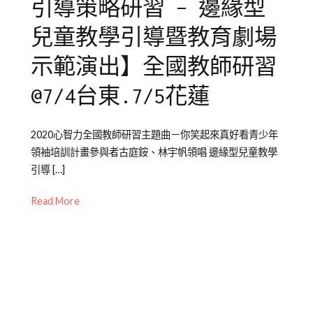
引導策略研習 – 邊緣型
兒童教學引導暨教育劇場
示範演出】全國教師研習
@7/4台東.7/5花蓮
Posted
Posted
Tagged
2020心智力全國教師研習主題曲－你笑起來真好看青少年
on
in
全
領袖培訓計畫參與者古庭銨、林宇帆領唱 邊緣型兒童教學
2020-
公
國
引導 […]
07-
開
教
06
活
師
Read More
動
研
習