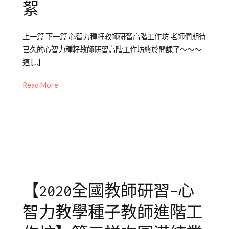
策
絮
略
Posted
Posted
Tagged
上一篇 下一篇 心智力種籽教師研習高階工作坊 老師們期待
on
in
全
已久的心智力種籽教師研習高階工作坊終於開課了～～～
2020-
媒
國
這 […]
10-
體
教
20
報
師
Read More
導/
研
活
習
,
動
引
花
導
,
絮
心
智
力
,
【2020全國教師研習–心
教
師
,
智力教學種子教師進階工
策
略