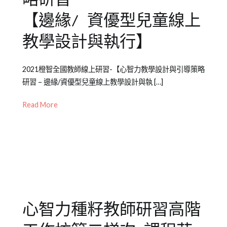
【邊緣/ 資優型兒童線上
教學設計與執行】
Posted
Posted
Tagged
2021橙智全國教師線上研習-【心智力教學設計與引導策略
on
in
全
研習 – 邊緣/資優型兒童線上教學設計與執 […]
2021-
公
國
06-
開
教
Read More
15
活
師
動
研
,
成
習
,
人
邊
課
緣
程
型
心智力種籽教師研習高階