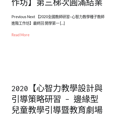
作坊】第三梯次圓滿結業
Posted
Posted
Tagged
Previous Next 【2020全國教師研習–心智力教學種子教師
on
in
全
進階工作坊】最終回 開學第一 […]
2020-
公
國
09-
開
教
Read More
06
活
師
動
研
習
2020【心智力教學設計與
引導策略研習 – 邊緣型
兒童教學引導暨教育劇場