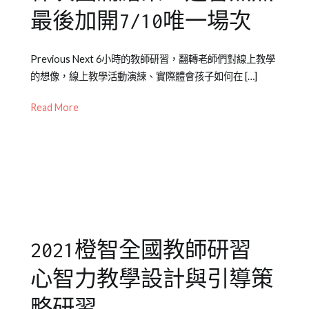
童
最後加開7/10唯一場次
Posted
Posted
Tagged
Previous Next 6小時的教師研習，翻轉老師們對線上教學
on
in
全
的想像，線上教學活動演練、實際體會孩子如何在 […]
2021-
公
國
06-
開
教
Read More
30
活
師
動
研
,
媒
習
體
報
導/
活
2021橙智全國教師研習
動
花
心智力教學設計與引導策
絮
略研習