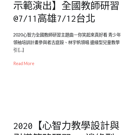
示範演出】全國教師研習
@7/11高雄7/12台北
Posted
Posted
Tagged
2020心智力全國教師研習主題曲－你笑起來真好看 青少年
on
in
全
領袖培訓計畫參與者古庭銨、林宇帆領唱 邊緣型兒童教學
2020-
公
國
引 […]
07-
開
教
13
活
師
Read More
動
研
習
2020【心智力教學設計與