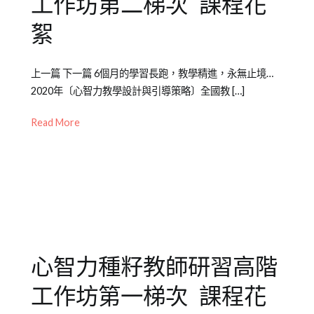
工作坊第二梯次 課程花
絮
Posted
Posted
Tagged
上一篇 下一篇 6個月的學習長跑，教學精進，永無止境…
on
in
全
2020年〔心智力教學設計與引導策略〕全國教 […]
2020-
媒
國
11-
體
教
Read More
30
報
師
導/
研
活
習
,
動
引
花
導
,
絮
心
智
心智力種籽教師研習高階
力
,
教
工作坊第一梯次 課程花
師
,