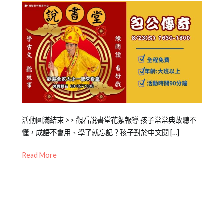
Posted
Posted
Tagged
活動圓滿結束 >> 觀看說書堂花絮報導 孩子常常典故聽不
on
in
兒
懂，成語不會用、學了就忘記？孩子對於中文閱 […]
2024-
公
童
,
Read More
03-
開
包
20
活
公
,
動
新
竹
中
心
,