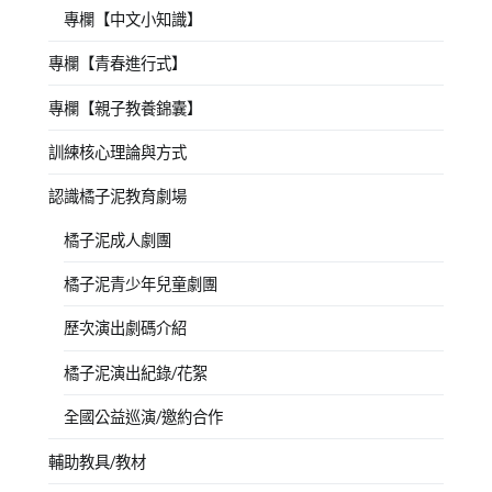
專欄【中文小知識】
專欄【青春進行式】
專欄【親子教養錦囊】
訓練核心理論與方式
認識橘子泥教育劇場
橘子泥成人劇團
橘子泥青少年兒童劇團
歷次演出劇碼介紹
橘子泥演出紀錄/花絮
全國公益巡演/邀約合作
輔助教具/教材