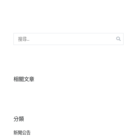
聽
故
事
,
說
書
搜
堂
,
尋
閱
關
讀
,
鍵
閱
字:
讀
相關文章
素
養
分類
新聞公告