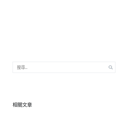
業
基
教
層
育
員
訓
工
,
練
年
專
度
刊】
目
標
,
教
育
搜
訓
尋
練
,
關
領
鍵
導
字:
力
相關文章