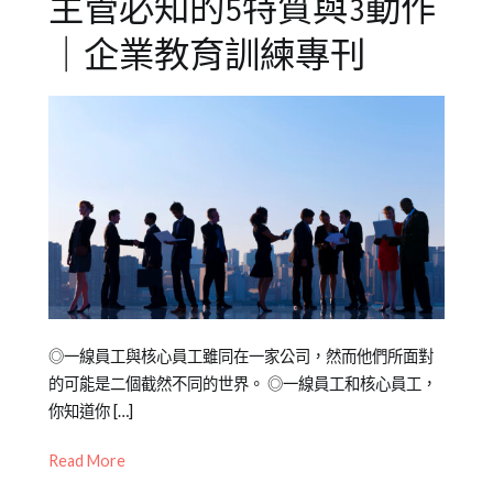
主管必知的5特質與3動作
｜企業教育訓練專刊
Posted
Posted
Tagged
◎一線員工與核心員工雖同在一家公司，然而他們所面對
on
in
企
的可能是二個截然不同的世界。 ◎一線員工和核心員工，
2023-
專
業
你知道你 […]
03-
欄
訓
Read More
01
【企
練
,