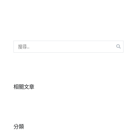
欄
知
【中
識
,
文
閱
小
讀
知
識】
搜
尋
關
鍵
字:
相關文章
分類