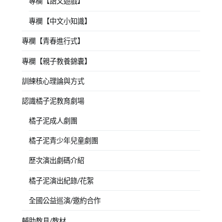
專欄【語文遊戲】
專欄【中文小知識】
專欄【青春進行式】
專欄【親子教養錦囊】
訓練核心理論與方式
認識橘子泥教育劇場
橘子泥成人劇團
橘子泥青少年兒童劇團
歷次演出劇碼介紹
橘子泥演出紀錄/花絮
全國公益巡演/邀約合作
輔助教具/教材