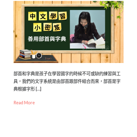
Posted
Posted
Tagged
部首和字典是孩子在學習國字的時候不可或缺的練習與工
on
in
中
具，我們的文字系統是由部首跟部件組合而來，部首是字
2021-
中
文
典根據字形 […]
,
08-
文
兒
Read More
03
學
童
,
習
字
專
典
,
區
教
,
專
育