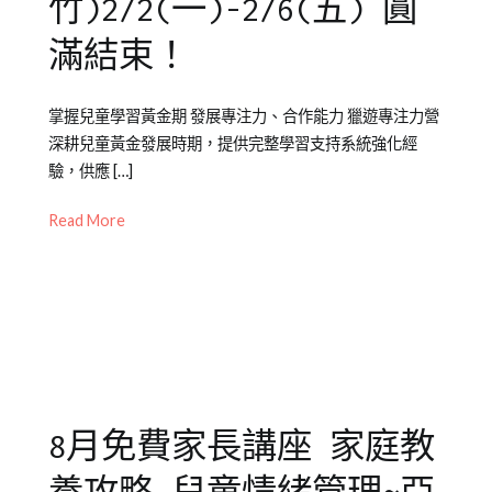
竹)2/2(一)-2/6(五) 圓
滿結束！
Posted
Posted
Tagged
掌握兒童學習黃金期 發展專注力、合作能力 獵遊專注力營
on
in
兒
深耕兒童黃金發展時期，提供完整學習支持系統強化經
2026-
Mini
童
,
驗，供應 […]
02-
幼
自
24
兒
信
,
Read More
教
竹
養
北
,
,
橙
橙
智
智
,
夏
新
令
竹
,
營
情
8月免費家長講座 家庭教
緒
,
幼