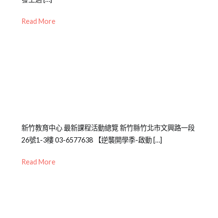
09-
開
專
Read More
10
活
注
,
動
家
庭
,
兒
童
Posted
Posted
Tagged
新竹教育中心 最新課程活動總覽 新竹縣竹北市文興路一段
on
in
高
26號1-3樓 03-6577638 【逆襲開學季-啟動 […]
2021-
公
敏
,
02-
開
青
Read More
22
活
少
動
年
,
,
青
講
少
座
,
年
表