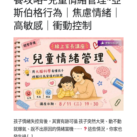
養攻略–兒童情緒管理~亞
兒
,
專
斯伯格行為｜焦慮情緒｜
注
,
高敏感｜衝動控制
合
作
,
冬
令
營
Posted
Posted
Tagged
孩子情緒失控背後，其實有跡可循 孩子突然大哭、動不動
on
in
教
就爆氣、說不出原因的情緒當機⋯⋯
這些情況，你家也
2022-
公
養
發生過 […]
,