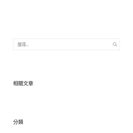
成
達
,
長
新
竹
中
心
,
搜
戲
尋
劇
,
關
幼
鍵
兒
,
字:
專
注
,
相關文章
口
才
,
兒
童
分類