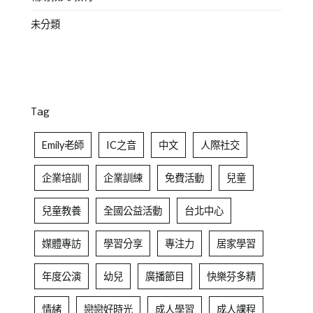
未分類
Tag
Emily老師
IC之音
中文
人際社交
企業培訓
企業訓練
免費活動
兒童
兒童教養
全國公益活動
台北中心
媒體專訪
學習分享
專注力
居家學習
年度公演
幼兒
廣播節目
快樂芬多精
情緒
戀戀好時光
成人學習
成人課程