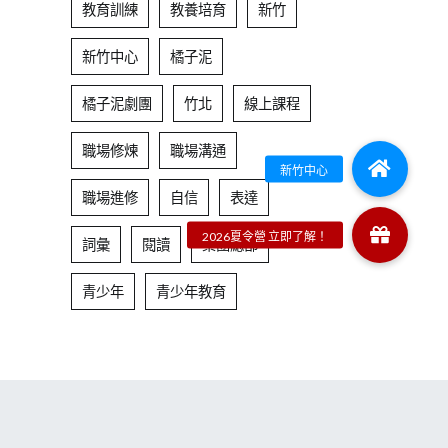
教育訓練
教養培育
新竹
新竹中心
橘子泥
橘子泥劇團
竹北
線上課程
職場修煉
職場溝通
職場進修
自信
表達
詞彙
閱讀
集團總部
青少年
青少年教育