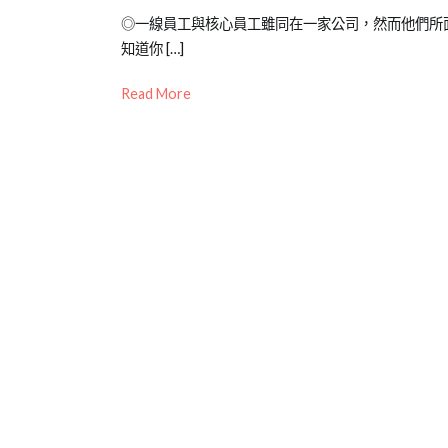
Posted
Posted
Tagged
◎一線員工與核心員工雖同在一家公司，然而他們所
on
in
企
知道你 […]
2023-
專
業
Read More
03-
欄
訓
01
【企
練
,
業
基
教
層
育
員
訓
工
,
練
年
專
度
刊】
目
標
,
教
育
訓
練
,