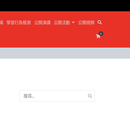
場
學習行為檢測
公開演講
公開活動
公開視頻
0
搜
尋
關
鍵
字: