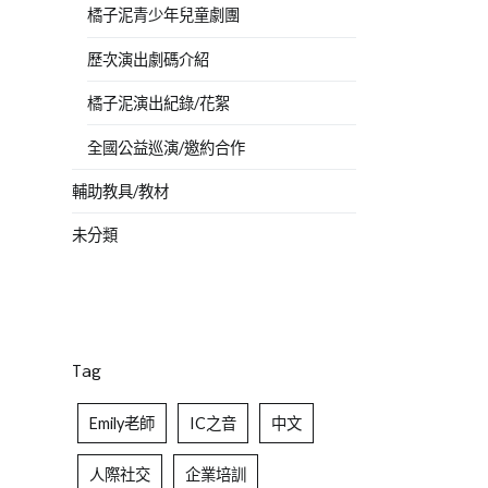
橘子泥青少年兒童劇團
歷次演出劇碼介紹
橘子泥演出紀錄/花絮
全國公益巡演/邀約合作
輔助教具/教材
未分類
Tag
Emily老師
IC之音
中文
人際社交
企業培訓