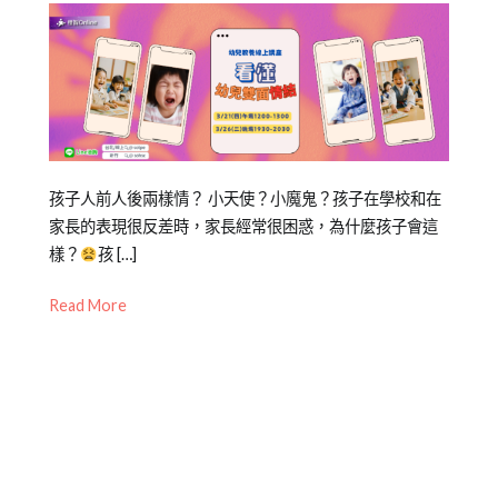
Posted
Posted
Tagged
孩子人前人後兩樣情？ 小天使？小魔鬼？孩子在學校和在
on
in
免
家長的表現很反差時，家長經常很困惑，為什麼孩子會這
2023-
公
費
樣？
孩 […]
06-
開
講
Read More
18
活
座
,
動
幼
,
Mini
兒
幼
教
兒
養
,
教
幼
養
兒