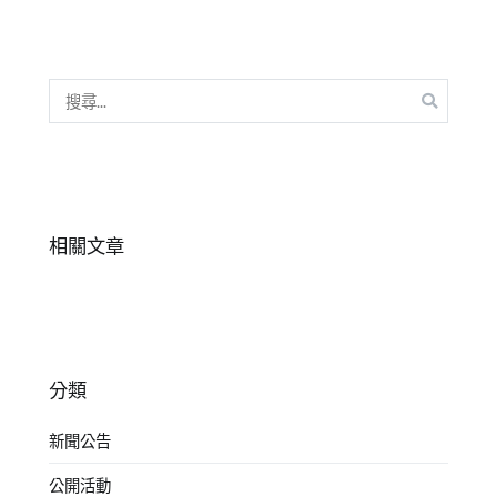
發
展
,
線
上
搜
講
尋
座
關
鍵
字:
相關文章
分類
新聞公告
公開活動