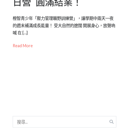
日營 圓滿結業！
Posted
Posted
Tagged
橙智青少年「壓力管理曠野訓練營」，讓學期中兩天一夜
on
in
壓
的週末補滿成長能量！ 受大自然的遼闊 開展身心，放聲吶
2023-
青
力
喊 在 […]
04-
少
管
17
年
理
,
Read More
成
曠
長
野
,
曠
野
訓
練
,
過
夜
營
隊
搜
尋