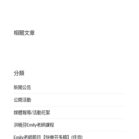
關
鍵
字:
相關文章
分類
新聞公告
公開活動
媒體報導/活動花絮
洪曉芬Emily老師課程
Emily老師節目【快樂芬多精】(佳音)