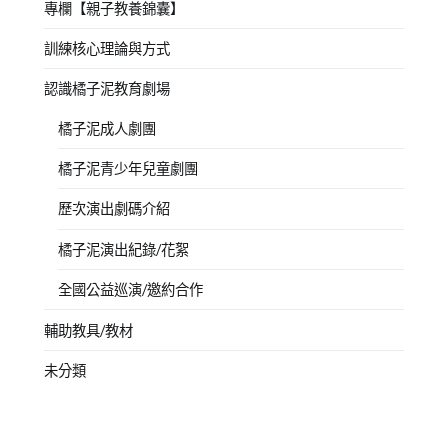
專欄【親子教養錦囊】
訓練核心理論與方式
認識橘子泥教育劇場
橘子泥成人劇團
橘子泥青少年兒童劇團
歷次演出劇碼介紹
橘子泥演出紀錄/花絮
全國公益巡演/邀約合作
輔助教具/教材
未分類