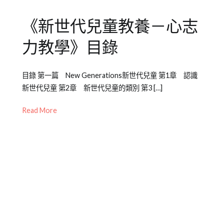
《新世代兒童教養－心志
力教學》目錄
Posted
Posted
Tagged
目錄 第一篇 New Generations新世代兒童 第1章 認識
on
in
書
新世代兒童 第2章 新世代兒童的類別 第3 […]
2012-
Emily
籍
03-
老
介
Read More
03
師
紹
其
他
專
欄