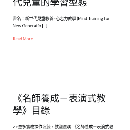
代兒童的學習型態
Posted
Posted
Tagged
書名：新世代兒童教養–心志力教學 (Mind Training for
on
in
書
New Generatio […]
2012-
Emily
籍
09-
老
介
Read More
24
師
紹
其
他
專
欄
《名師養成－表演式教
學》目錄
Posted
Posted
Tagged
>>更多實務操作演練，歡迎選購 《名師養成－表演式教