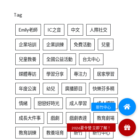
Tag
Emily老師
IC之音
中文
人際社交
企業培訓
企業訓練
免費活動
兒童
兒童教養
全國公益活動
台北中心
媒體專訪
學習分享
專注力
居家學習
年度公演
幼兒
廣播節目
快樂芬多精
情緒
戀戀好時光
成人學習
成人課程
成長大件事
戲劇
戲劇表達
教育劇場
教育訓練
教養培育
新竹
新竹中心