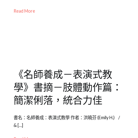
2012-
Emily
籍
05-
老
介
Read More
02
師
紹
其
他
專
欄
《名師養成－表演式教
學》書摘－肢體動作篇：
簡潔俐落，統合力佳
Posted
Posted
Tagged
書名：名師養成：表演式教學 作者：洪曉芬 (Emily H.) /
on
in
書
& […]
2012-
Emily
籍