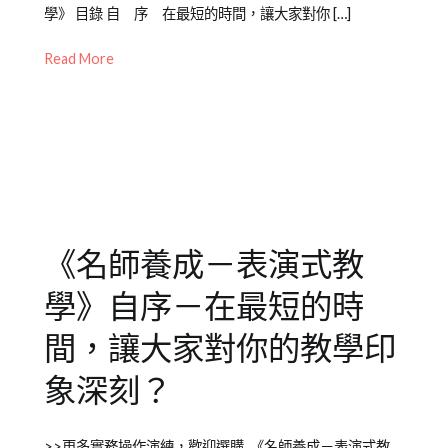
on
in
書
學》 目錄 自 序 在最短的時間，讓大家對你 […]
2012-
Emily
籍
05-
老
介
Read More
02
師
紹
其
他
專
欄
《名師養成－表演式教
學》自序－在最短的時
間，讓大家對你的教學印
象深刻？
Posted
Posted
Tagged
>>更多實務操作演練，歡迎選購 《名師養成－表演式教