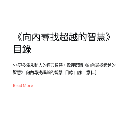
專
欄
《向內尋找超越的智慧》
目錄
Posted
Posted
Tagged
>>更多雋永動人的經典智慧，歡迎選購《向內尋找超越的
on
in
書
智慧》 向內尋找超越的智慧 目錄 自序 意 […]
2012-
Emily
籍
04-
老
介
Read More
24
師
紹
其
他
專
欄