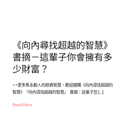
他
專
欄
《向內尋找超越的智慧》
書摘－這輩子你會擁有多
少財富？
Posted
Posted
Tagged
>>更多雋永動人的經典智慧，歡迎選購《向內尋找超越的
on
in
書
智慧》『向內尋找超越的智慧』 書摘：這輩子您 […]
2012-
Emily
籍
04-
老
介
Read More
24
師
紹
其
他