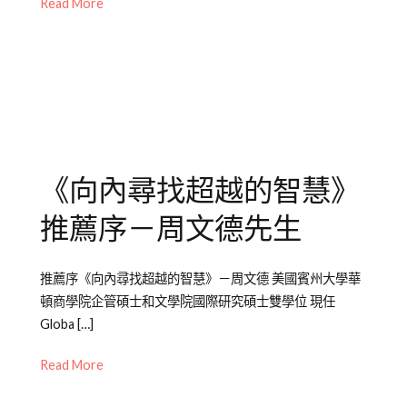
05-
老
介
Read More
02
師
紹
其
他
專
欄
《向內尋找超越的智慧》
推薦序－周文德先生
Posted
Posted
Tagged
推薦序《向內尋找超越的智慧》－周文德 美國賓州大學華
on
in
書
頓商學院企管碩士和文學院國際研究碩士雙學位 現任
2012-
Emily
籍
Globa […]
04-
老
介
24
師
紹
Read More
其