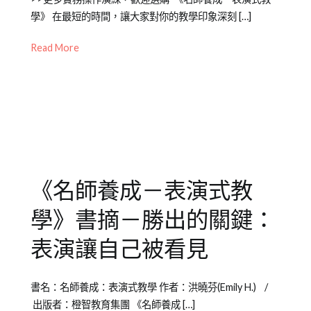
on
in
書
學》 在最短的時間，讓大家對你的教學印象深刻 […]
2012-
Emily
籍
05-
老
介
Read More
02
師
紹
其
他
專
欄
《名師養成－表演式教
學》書摘－勝出的關鍵：
表演讓自己被看見
Posted
Posted
Tagged
書名：名師養成：表演式教學 作者：洪曉芬(Emily H.) /
on
in
書
出版者：橙智教育集團 《名師養成 […]