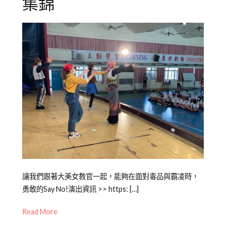
集錦
Posted
Posted
Tagged
讓我們跟著大美女教官一起，能夠在面對毒品與霸凌時，
on
in
反
勇敢的Say No!演出資訊 >> https: […]
2021-
橘
毒
,
Read More
10-
子
反