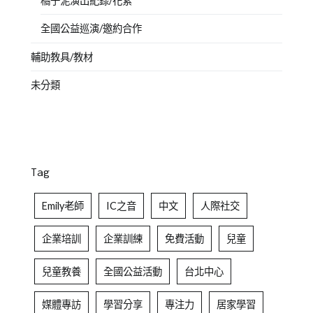
橘子泥演出紀錄/花絮
全國公益巡演/邀約合作
輔助教具/教材
未分類
Tag
Emily老師
IC之音
中文
人際社交
企業培訓
企業訓練
免費活動
兒童
兒童教養
全國公益活動
台北中心
媒體專訪
學習分享
專注力
居家學習