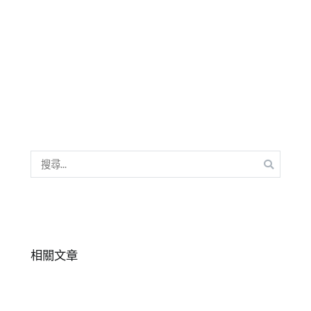
06
泥
霸
演
凌
,
出
國
紀
中
,
錄/
國
花
小
,
絮
教
育
劇
場
,
搜
校
尋
園
,
關
法
鍵
律
,
字:
花
相關文章
絮