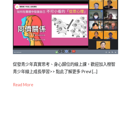
Posted
Posted
Tagged
促發青少年真實思考、身心歸位的線上課，歡迎加入橙智
on
in
橙
青少年線上成長學習>> 點此了解更多 Previ […]
2022-
青
智
Read More
04-
少
Online
,
25
年
青
成
少
長
年
,
青
少
年