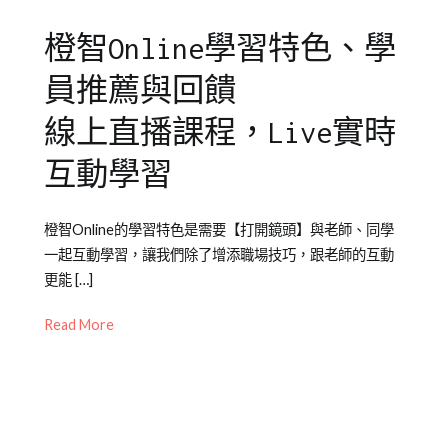
教
橙智Online學習特色、學
育
員推薦與回饋
線上直播課程，Live實時
互動學習
Posted
Posted
Tagged
橙智Online的學習特色是需要【打開鏡頭】與老師、同學
on
in
成
一起互動學習，讓我們除了增添職場技巧，跟老師的互動
2021-
成
人
更能 […]
11-
人
課
17
課
程
,
Read More
程
橙
智
Online