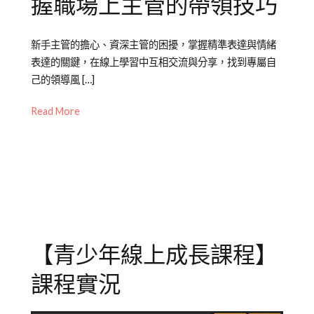
握職場上主管的帶領技巧
Posted
Posted
Tagged
新手主管的擔心、資深主管的困擾，掌握精準表達與情緒
on
in
成
表達的關鍵，在線上學習中互相交流與分享，找到專屬自
2022-
成
人
己的領導風 […]
04-
人
學
29
課
習
,
Read More
程
橙
智
Online
,
線
上
課
程
【青少年線上成長課程】
課程實況