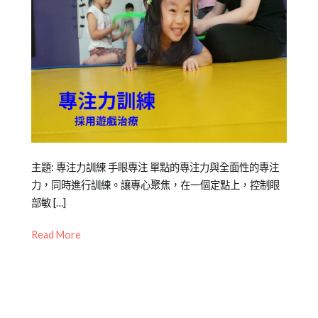
Posted
Posted
Tagged
主題: 專注力訓練 手眼專注 單點的專注力與全面性的專注
on
in
專
力，同時進行訓練。讓專心聚焦，在一個定點上，控制眼
2022-
Mini
注
部敏 […]
05-
幼
力
,
Read More
06
兒
幼
教
兒
,
養
情
緒
,
新