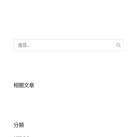
竹
,
正
向
情
緒
,
竹
搜
北
,
尋
表
關
達
,
鍵
遊
字:
戲
相關文章
分類