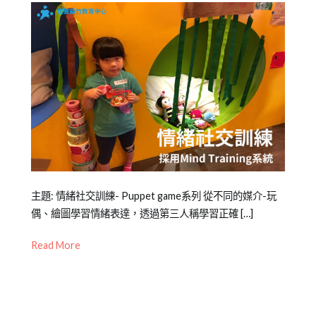
Posted
Posted
Tagged
主題: 情緒社交訓練- Puppet game系列 從不同的媒介-玩
on
in
3
偶、繪圖學習情緒表達，透過第三人稱學習正確 […]
2022-
Mini
到
Read More
05-
幼
6
07
兒
歲
,
教
哭
養
鬧
,