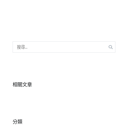
幼
兒
,
情
緒
,
情
緒
管
搜
理
,
尋
正
關
向
,
鍵
表
字:
達
相關文章
分類