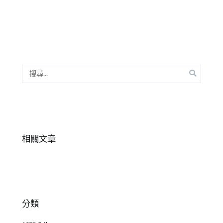
礙
,
注
意
力
不
集
搜
中
,
尋
自
關
閉
,
鍵
過
字:
動
,
相關文章
高
功
能
焦
慮
分類