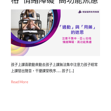
格 情緒障礙 高功能焦慮
意
力
不
集
中
,
走
神
Posted
Posted
Tagged
孩子上課喜歡動來動去孩子上課無法集中注意力孩子經常
on
in
亞
上課發出聲音，干擾課堂秩序…… 孩子 […]
2022-
兒
斯
Read More
10-
少
伯
20
教
格
,
育
情
知
緒
識
障