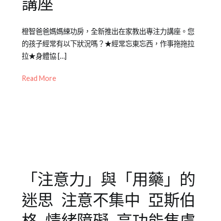
講座
Posted
Posted
Tagged
橙智爸爸媽媽練功房，全新推出在家教出專注力講座。您
on
in
ADHD
,
的孩子經常有以下狀況嗎？★經常忘東忘西，作事拖拖拉
2023-
公
上
拉★身體協 […]
03-
開
課
02
活
不
Read More
動
專
心
,
坐
不
住
,
專
注
「注意力」與「用藥」的
力
,
放
迷思 注意不集中 亞斯伯
空
,
注