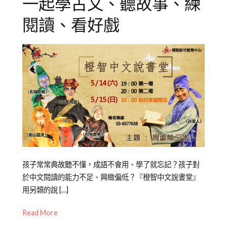
一起學古文、聽故事、練
閱讀、看好戲
Posted
Posted
Tagged
孩子常常典故聽不懂，成語不會用、學了就忘記？孩子對
on
in
周
於中文閱讀的能力不足、興緻偏低？『橙智中文說書堂』
2022-
公
處
用另類的說 […]
05-
開
除
Read More
09
活
三