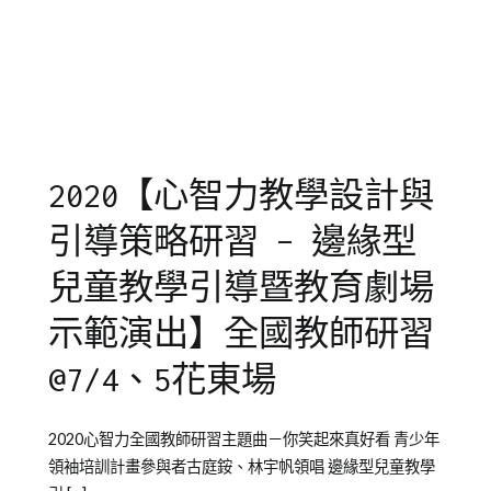
動
害
,
故
事
,
新
竹
,
活
動
,
2020【心智力教學設計與
看
戲
,
引導策略研習 – 邊緣型
竹
北
,
兒童教學引導暨教育劇場
說
示範演出】全國教師研習
書
堂
,
@7/4、5花東場
閱
讀
Posted
Posted
Tagged
2020心智力全國教師研習主題曲－你笑起來真好看 青少年
on
in
心
領袖培訓計畫參與者古庭銨、林宇帆領唱 邊緣型兒童教學
2020-
媒
智