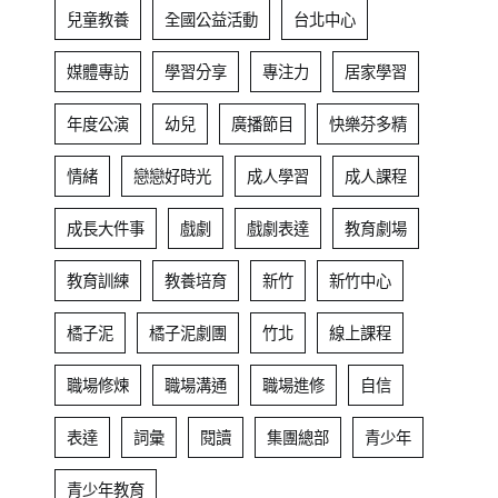
兒童教養
全國公益活動
台北中心
媒體專訪
學習分享
專注力
居家學習
年度公演
幼兒
廣播節目
快樂芬多精
情緒
戀戀好時光
成人學習
成人課程
成長大件事
戲劇
戲劇表達
教育劇場
教育訓練
教養培育
新竹
新竹中心
橘子泥
橘子泥劇團
竹北
線上課程
職場修煉
職場溝通
職場進修
自信
表達
詞彙
閱讀
集團總部
青少年
青少年教育