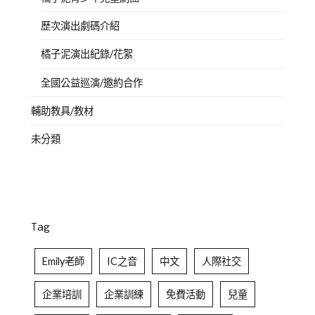
歷次演出劇碼介紹
橘子泥演出紀錄/花絮
全國公益巡演/邀約合作
輔助教具/教材
未分類
Tag
Emily老師
IC之音
中文
人際社交
企業培訓
企業訓練
免費活動
兒童