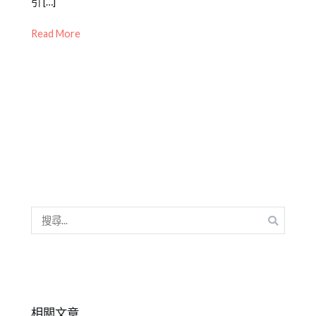
引 […]
07-
體
力
08
報
訓
Read More
導/
練
,
活
教
動
學
花
引
絮
導
,
活
動
,
花
絮
,
邊
搜
緣
尋
型
關
鍵
字:
相關文章