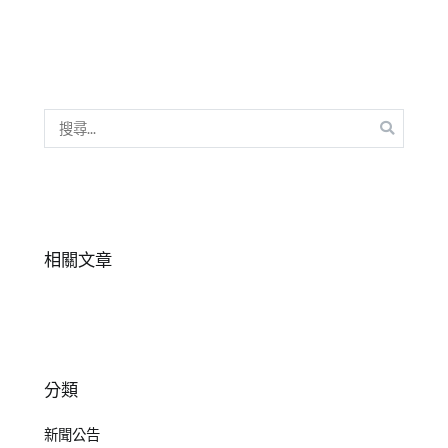
生
,
自
閉
,
自
閉
搜
傾
尋
向
,
關
邊
鍵
緣
字:
型
相關文章
分類
新聞公告