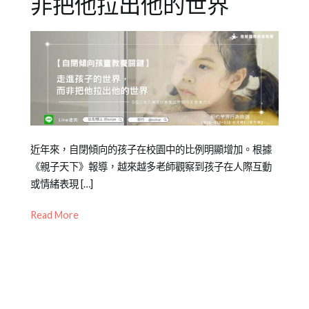
非把他拉出他的世界
Posted
Posted
Tagged
近年來，自閉傾向的孩子在校園中的比例明顯增加。根據
on
in
孩
《親子天下》報導，越來越多老師觀察到孩子在人際互動
2022-
兒
童
或情緒表現 […]
,
06-
少
教
Read More
08
教
養
,
育
特
知
殊
識
兒
,
特
殊