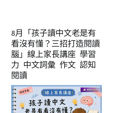
區
解
,
專
能
欄
力
,
【中
詞
文
彙
8月「孩子讀中文老是有
小
擴
知
充
看沒有懂？三招打造閱讀
識】
腦」線上家長講座 學習
力 中文詞彙 作文 認知
閱讀