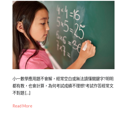
Posted
Posted
Tagged
小一數學應用題不會解，經常空白或無法讀懂關鍵字?明明
on
in
中
都有教，也會計算，為何考試成績不理想?考試作答經常文
2022-
中
文
不對題 […]
02-
文
力
,
Read More
22
學
教
習
養
,
專
理