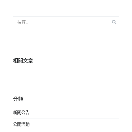
子
教
養
,
搜
認
尋
知
關
理
鍵
解
,
字:
語
相關文章
文
,
閱
讀
分類
新聞公告
公開活動