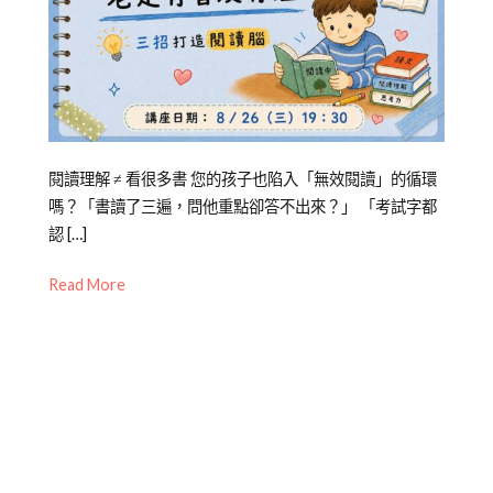
Posted
Posted
Tagged
閱讀理解 ≠ 看很多書 您的孩子也陷入「無效閱讀」的循環
on
in
作
嗎？「書讀了三遍，問他重點卻答不出來？」 「考試字都
2021-
公
文
認 […]
,
10-
開
免
Read More
29
活
費
動
講
座
,
理
解
能
力
,
親