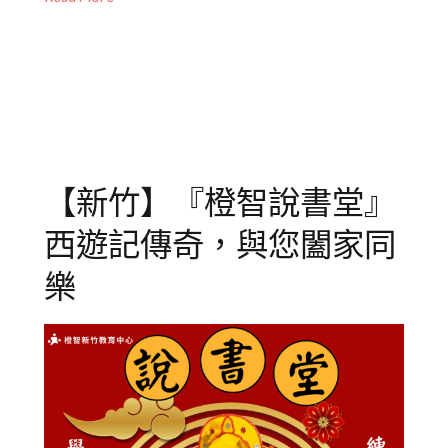
05
報
兒
導/
童
,
活
兒
動
童
花
節
,
絮
新
竹
中
【新竹】『橙智說書堂』
心
,
聽
西遊記傳奇，與您闔家同
故
事
,
樂
西
遊
記
,
說
書
堂
,