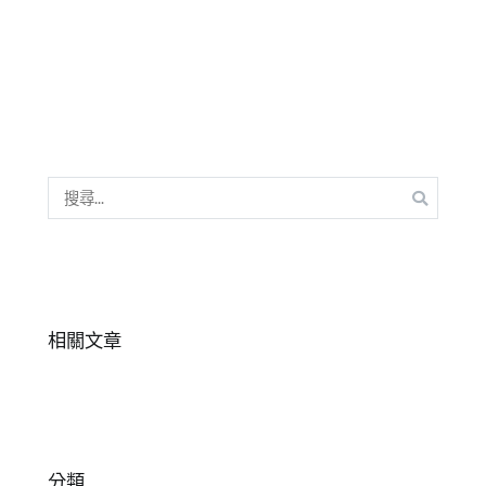
中
心
,
聽
故
事
,
西
遊
搜
記
,
尋
說
關
書
鍵
堂
,
字:
閱
相關文章
讀
分類