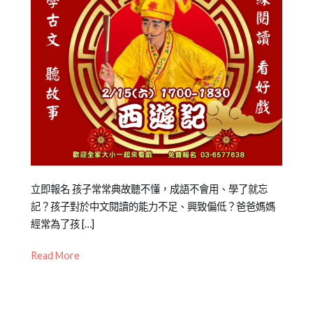
閱
讀
Posted
Posted
Tagged
立即報名 孩子常常典故聽不懂，成語不會用、學了就忘
on
in
兒
記？孩子對於中文閱讀的能力不足、興致偏低？爸爸媽媽
2023-
公
童
經常為了孩 […]
,
03-
開
兒
Read More
25
活
童
動
節
,
新
竹