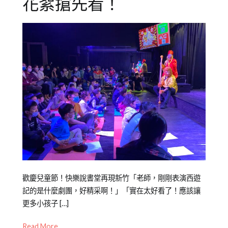
花絮搶先看！
Posted
Posted
Tagged
歡慶兒童節！快樂說書堂再現新竹「老師，剛剛表演西遊
on
in
中
記的是什麼劇團，好精采啊！」「實在太好看了！應該讓
2023-
媒
文
更多小孩子 […]
04-
體
力
,
Read More