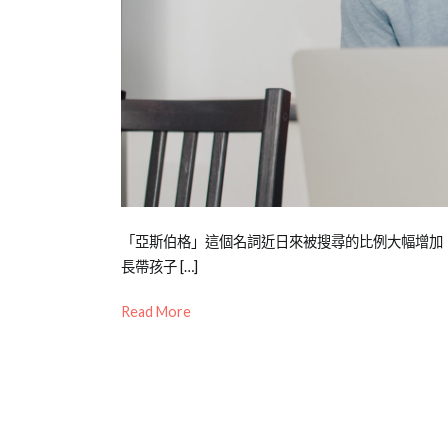
Posted
Posted
Tagged
「亞斯伯格」這個名詞近日來被搜尋的比例大幅增加
on
in
亞
長帶孩子 […]
2022-
兒
斯
,
Read More
05-
少
亞
03
教
斯
育
伯
知
格
,
識
人
際
,