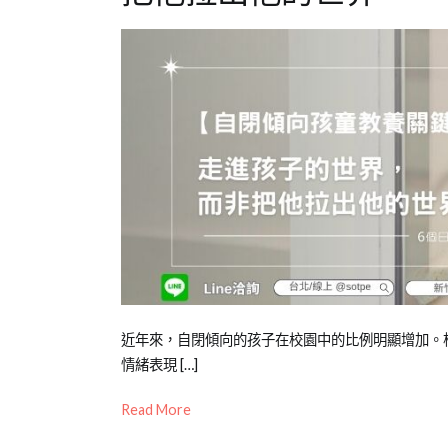
Posted
Posted
Tagged
近年來，自閉傾向的孩子在校園中的比例明顯增加。
on
in
孩
情緒表現 […]
2022-
兒
童
,
Read More
06-
少
教
08
教
養
,