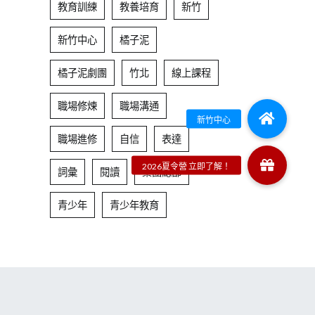
教育訓練
教養培育
新竹
新竹中心
橘子泥
橘子泥劇團
竹北
線上課程
職場修煉
職場溝通
職場進修
自信
表達
詞彙
閱讀
集團總部
青少年
青少年教育