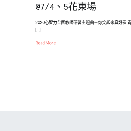
注
@7/4、5花東場
力
,
親
Posted
Posted
Tagged
2020心智力全國教師研習主題曲－你笑起來真好看
子
on
in
心
[…]
教
2020-
媒
智
養
,
07-
體
力
Read More
邊
08
報
訓
緣
導/
練
,
型
活
教
動
學
花
引
絮
導
,
活
動
,
花
絮
,
邊
緣