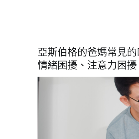
育
特
知
殊
識
兒
,
特
殊
生
,
亞斯伯格的爸媽常見的
自
閉
,
情緒困擾、注意力困擾
自
閉
傾
向
,
邊
緣
型