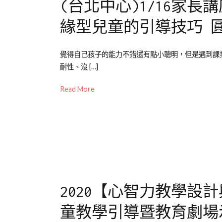
(台北中心)1/16家
緣型兒童的引導技巧 
Posted
Posted
Tagged
覺得自己孩子的能力不錯還有點小聰明，但是遇到課
on
in
兒
耐性、沒 […]
2021-
公
童
01-
開
教
Read More
06
活
養
,
動
公
開
活
動
,
台
北
2020【心智力教學設
中
心
,
童教學引導暨教育劇場
專