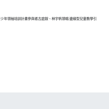
 青少年領袖培訓計畫參與者古庭銨、林宇帆領唱 邊緣型兒童教學引