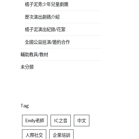
橘子泥青少年兒童劇團
歷次演出劇碼介紹
橘子泥演出紀錄/花絮
全國公益巡演/邀約合作
輔助教具/教材
未分類
Tag
Emily老師
IC之音
中文
人際社交
企業培訓