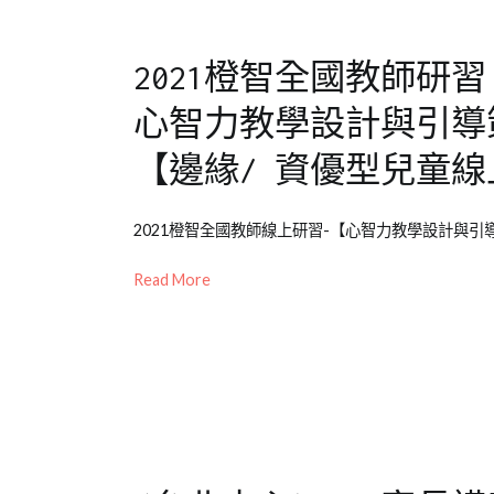
兒
童
,
2021橙智全國教師研習
其
詗
,
心智力教學設計與引導
教
養
,
【邊緣/ 資優型兒童
特
殊
Posted
Posted
Tagged
2021橙智全國教師線上研習-【心智力教學設計與引導策
生
,
on
in
全
表
2021-
公
國
Read More
達
,
06-
開
教
邊
15
活
師
緣
動
研
,
型
,
成
習
,
青
人
邊
少
課
緣
年
程
型