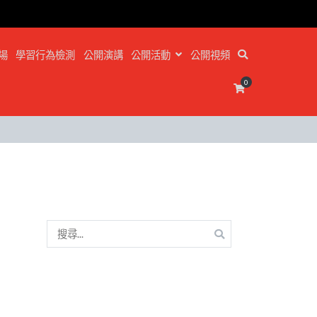
場
學習行為檢測
公開演講
公開活動
公開視頻
0
搜
尋
關
鍵
字: