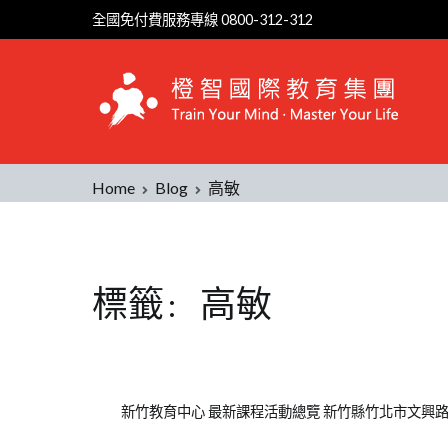
Skip
全國免付費服務專線 0800-312-312
to
content
Home
Blog
高敏
標籤:
高敏
Posted
Posted
Tagged
新竹教育中心 最新課程活動總覽 新竹縣竹北市文興路一段26
on
in
兒
2021-
公
童
,