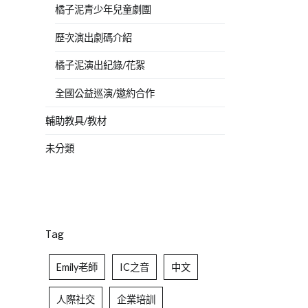
橘子泥青少年兒童劇團
歷次演出劇碼介紹
橘子泥演出紀錄/花絮
全國公益巡演/邀約合作
輔助教具/教材
未分類
Tag
Emily老師
IC之音
中文
人際社交
企業培訓