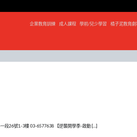
企業教育訓練
成人課程
學前/兒少學習
橘子泥教育劇
號1-3樓 03-6577638 【逆襲開學季-啟動 […]