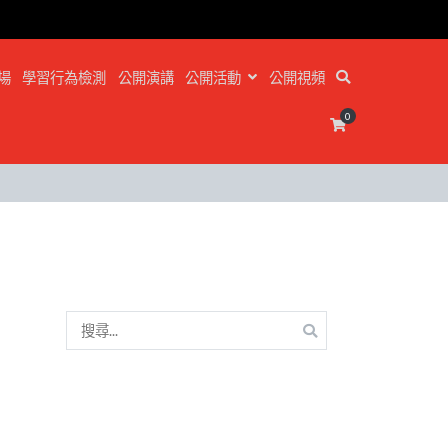
場
學習行為檢測
公開演講
公開活動
公開視頻
0
搜
尋
關
鍵
字: