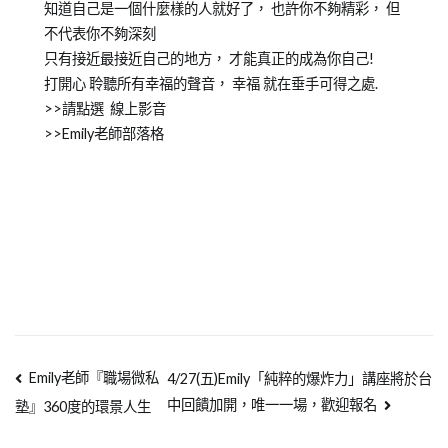
on
in
集
知道自己是一個什麼樣的人就好了， 也許你不夠精彩， 但
2012-
企
團
不代表你不夠深刻
03-
業
總
只有接近最接近自己的地方， 才能真正的成為你自己!
23
培
部
打開心 聆聽所有幸福的聲音， 幸福 就在垂手可得之處.
訓
>>請點選 線上影音
>>Emily老師部落格
Emily老師『職場微私
4/27(五)Emily「純粹的爆炸力」講座將於台
中回饋加開，唯一一場，歡迎報名
塾』360度的環景人生