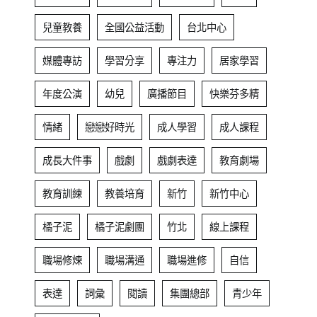
兒童教養
全國公益活動
台北中心
媒體專訪
學習分享
專注力
居家學習
年度公演
幼兒
廣播節目
快樂芬多精
情緒
戀戀好時光
成人學習
成人課程
成長大件事
戲劇
戲劇表達
教育劇場
教育訓練
教養培育
新竹
新竹中心
橘子泥
橘子泥劇團
竹北
線上課程
職場修煉
職場溝通
職場進修
自信
表達
詞彙
閱讀
集團總部
青少年