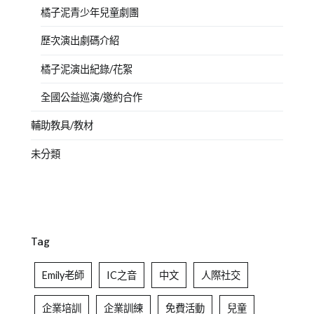
橘子泥青少年兒童劇團
歷次演出劇碼介紹
橘子泥演出紀錄/花絮
全國公益巡演/邀約合作
輔助教具/教材
未分類
Tag
Emily老師
IC之音
中文
人際社交
企業培訓
企業訓練
免費活動
兒童