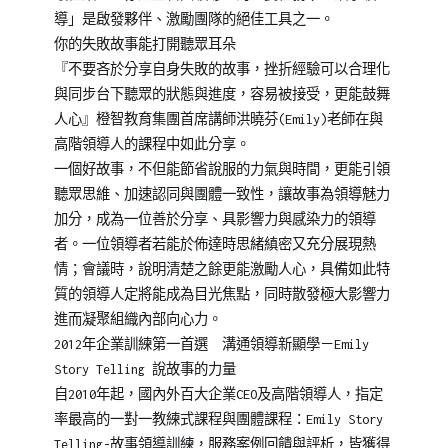
導」是啟發夥伴、激勵團隊的絕佳工具之一。
你的失敗故事能打開聽眾耳朵
『不要吝於分享自身失敗的故事，挫折經驗可以合理化
與同步台下聽眾的狀態與進度，容易被接受，更能鼓舞
人心』橙智教育集團首席講師洪曉芬(Emily)老師在與
高階領導人的課程中如此分享。
一個好故事，不但能節省說服的力氣與時間，更能引領
聽眾思維、加速認同與團體一致性，讓故事為領導魅力
加分，成為一位善於分享、具影響力與感染力的領導
者。一位領導者若能於佈達時思緒縝密又充分展現熱
情；會議時，說明清楚之餘更能激勵人心，具備如此特
質的領導人定將能成為目光焦點，同時散發極大影響力
進而凝聚組織內部向心力。
2012年企業訓練第一首選 溝通領導新顯學－Emily
Story Telling 說故事的力量
自2010年起，國內外百大企業CEO及高階領導人，指定
率最高的一對一教練式課程與團體課程：Emily Story
Telling-故事領導訓練，服務案例回饋與評析，皆獲得