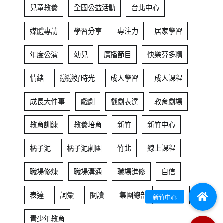
兒童教養
全國公益活動
台北中心
媒體專訪
學習分享
專注力
居家學習
年度公演
幼兒
廣播節目
快樂芬多精
情緒
戀戀好時光
成人學習
成人課程
成長大件事
戲劇
戲劇表達
教育劇場
教育訓練
教養培育
新竹
新竹中心
橘子泥
橘子泥劇團
竹北
線上課程
職場修煉
職場溝通
職場進修
自信
表達
詞彙
閱讀
集團總部
青少年
青少年教育