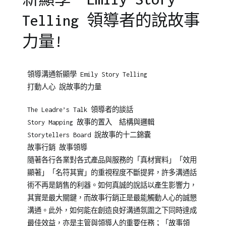
Telling 領導者的說故事
力量!
Posted
Posted
Tagged
領導溝通新顯學 Emily Story Telling
on
in
集
打動人心 說故事的力量
2012-
企
團
09-
業
總
The Leadre’s Talk 領導者的談話
14
培
部
Story Mapping 故事的置入 結構與邏輯
訓
Storytellers Board 說故事的十二錦囊
故事行銷 故事領導
隨著各行各業對各式產品與服務的「真材實料」「效用
顯著」「名符其實」的重視程度不斷提昇，許多溝通話
術不再是銷售的利器。如何真誠的說話以產生影響力，
其實是最大關鍵，而故事行銷正是最能觸動人心的誠懇
溝通。此外，如何能在創造良好溝通氛圍之下同時達成
最佳效益，亦是主管與領導人的重要任務；「故事領