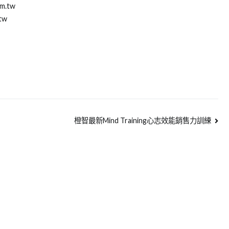
m.tw
tw
橙智最新Mind Training心志效能銷售力訓練