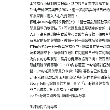
07-
業
中
本次課程小班制菁英教學，其中包含企業中高階主管
17
培
心
Emily老師聲音與表情課程，進一步認識與調整自
訓
印象深刻、走入人心的好聲音。
課程中Emily老師與學員們分享:「聲音要能馴服
簡單易學的練習技巧，可以讓聲音呈現穩定的音頻；
入』。高音蓋訓練有助於學員突破聲音界線、擴展音
有充足的時間與講師、教練一對一學習進階發聲與韻
在Emily老師一對一錄音室課程中，讓學員在第一時
及發聲調整下，讓學員在最短時間體驗自己聲音的轉變
為內在的心理狀態，當身心健康及協調平衡，聲音自
隨課附贈學員專屬CD，CD內容涵蓋Emily老師對
聲，Emily老師與學員分享道:「要能喜歡自己的聲
Emily老師自2012年五月開設全系列溝通表達相關課程班級
Story Telling說故事的力量」直至「Emily聲
與生活成長…等全新課程，敬請期待。
>> Emily聲音與表情 學員回饋與分享
訓練顧問洽詢專線：