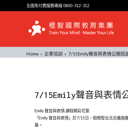
全國免付費服務專線 0800-312-312
Home
企業培訓
7/15Emily聲音與表情公開
7/15Emily聲音與
Posted
Posted
Tagged
Emily 聲音與表情 課程精彩花絮
on
in
台
「Emily 聲音與表情」於7/15日，假橙智台北
2012-
企
北
幕。