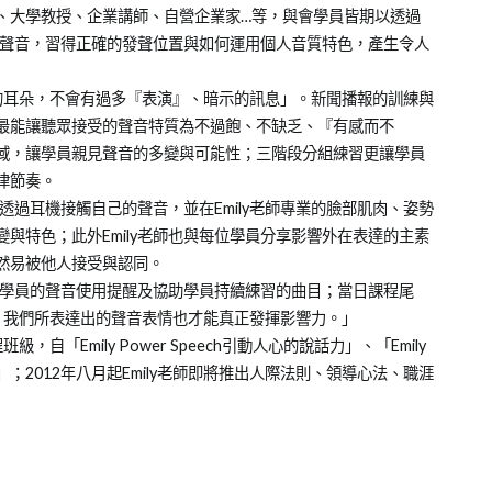
、大學教授、企業講師、自營企業家…等，與會學員皆期以透過
己的聲音，習得正確的發聲位置與如何運用個人音質特色，產生令人
聽眾的耳朵，不會有過多『表演』、暗示的訊息」。新聞播報的訓練與
最能讓聽眾接受的聲音特質為不過飽、不缺乏、『有感而不
域，讓學員親見聲音的多變與可能性；三階段分組練習更讓學員
律節奏。
間透過耳機接觸自己的聲音，並在Emily老師專業的臉部肌肉、姿勢
與特色；此外Emily老師也與每位學員分享影響外在表達的主素
然易被他人接受與認同。
個別學員的聲音使用提醒及協助學員持續練習的曲目；當日課程尾
音，我們所表達出的聲音表情也才能真正發揮影響力。」
，自「Emily Power Speech引動人心的說話力」、「Emily
音與表情」；2012年八月起Emily老師即將推出人際法則、領導心法、職涯