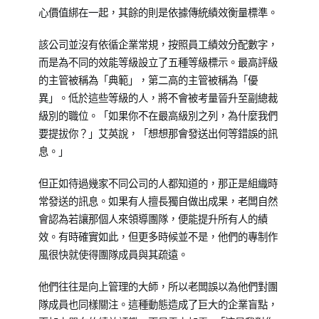
心價值綁在一起，其餘的則是依據傳統績效衡量標準。
該公司並沒有依循企業常規，按照員工績效分配數字，
而是為不同的效能等級設立了五種等級標示。最高評級
的主管被稱為「典範」，第二高的主管被稱為「優
異」。低於這些等級的人，將不會被考量晉升至副總裁
級別的職位。「如果你不在最高級別之列，為什麼我們
要提拔你？」艾英說，「想想那會發送出何等錯誤的訊
息。」
但正如待過幾家不同公司的人都知道的，那正是組織時
常發送的訊息。如果有人擅長獨自做出成果，老闆自然
會認為若讓那個人來領導團隊，便能提升所有人的績
效。有時確實如此，但更多時候並不是，他們的專制作
風很快就使得團隊成員與其疏遠。
他們往往是向上管理的大師，所以老闆誤以為他們對團
隊成員也同樣關注。這種動態造成了巨大的企業盲點，