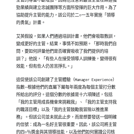
主管的尊重不斷增加，因為他注意到最佳主管在締造強
勁業績與建立忠誠團隊等方面所發揮的巨大作用。為了
協助提升主管的能力，該公司於二○一五年實施「領導
的勇氣」計畫。
艾英假設，如果人們通過培訓計畫，他們會吸取教訓，
變成更好的主管。結果，事情不如預期。「那時我們自
問，要如何評量他們是否確實吸收了我們提供的培
訓？」他說，「有些人在接受領導人訓練後，變得很有
效能，但有些人仍苦苦掙扎。」
這促使該公司創建了主管體驗（Manager Experience）
指數─根據他們的直屬下屬每年兩度為每個主管打分數
所給出的評分。這個分數的依據是十六項陳述，包括
「我的主管用成長機會來挑戰我」、「我的主管支持我
的職涯目標」以及「我的主管鼓勵我冒險以推進業
務」。但該公司並未就此止步，而是想要發送一個明確
的信號：成為一名好主管很重要。因此，該公司將主管
的四○％獎金與其領導技能，以及他們如何實踐公司核