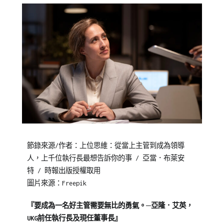
Posted
Posted
Tagged
節錄來源/作者：上位思維：從當上主管到成為領導
on
in
企
人，上千位執行長最想告訴你的事 / 亞當．布萊安
2024-
專
業
特
/ 時報出版授權取用
08-
欄
培
圖片來源：Freepik
23
【企
訓
,
業
企
『要成為一名好主管需要無比的勇氣。
─亞隆．艾英，
教
業
UKG前任執行長及現任董事長』