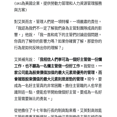
育
訓
(UKG為美國企業，提供勞動力管理和人力資源管理服務
訓
練
,
與方案)
練
職
專
場
對艾英而言，管理人們是一項特權，一項嚴肅的責任。
刊】
進
「我認為我們不一定了解我們身為主管對團隊成員的影
修
響，」他說，「我一直和底下的主管們討論這個問題。
你真的了解你的影響力嗎？如果你確實了解，那麼你的
行為是如何反映出你的理解？」
艾英補充說：「
我相信人們寧可為一個好主管做一份爛
工作，也不願為一名爛主管做一份好工作。
我堅信，
一
家公司能為股東價值加值的最大元素是優秀的管理，而
會摧毀股東價值的最大元素則是差勁的管理。
現今，要
成為一名好主管真的非常困難。擔任主管職的人愈早意
識到這一點，便能愈早開始做個好主管。要成為一名好
主管需要無比的勇氣。」
從他擔任了十七年執行長的制高點來看，艾英對高效能