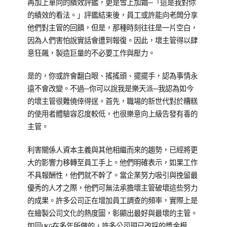
再加上單向的績效評鑑，更是雪上加霜─「這是我對你
的績效的看法。」評鑑結束後，員工或許能向老闆分享
他們對主管的回饋，但是，那種時刻往往是一片空白，
因為人們害怕說實話會遭到報復。因此，壞主管得以肆
意狂飆，製造巨量的不必要工作與壓力。
是的，你或許會翻白眼、搖搖頭、擺擺手，認為事情永
遠不會改變。不過─你可以說我是樂天派─我認為如今
的壞主管很難僥倖得逞。首先，職場的新世代對於糟糕
的使用者體驗容忍度較低，也很樂意向上級告發有毒的
主管。
利害關係人資本主義與其他相繼而來的趨勢，已經將更
大的影響力移轉至員工手上。他們明確表示，如果工作
不具報酬性，他們就不幹了。當企業努力吸引與挽留最
優秀的人才之際，他們可無法承擔壞主管破壞這些努力
的成果。許多公司正在增加員工調查的頻率，實際上是
在繪製公司文化的熱度圖，彰顯出最好與最壞的主管。
如同UKG在多年所做的，許多公司現已改採的獎金模