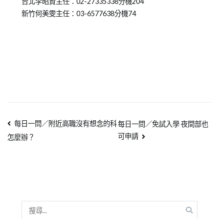
台北李昭賢主任：02-27335338分機204
新竹何美雯主任：03-6577638分機74
每日一問／附近高職沒有想念的科
每日一問／免試入學 夜間部也
可申請
怎麼辦？