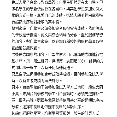
on
in
青
免試入學？台北市教育局答：自學生雖然是在家自學，但
2012-
兒
少
該名學生的學籍依舊會在各國中，與其他學生參加免試入
10-
少
年
學的方式一樣，拿著自己的成績，選填志願並經由電腦進
24
教
教
行超額比序絕對錄取的高中職。
育
育
舉例來說，自學生必須參加會考取得會考成績，依照設籍
知
的學校給予健體、藝文與綜合領域的分數，至於服務學習
識
的部分，對自學生來說可以參加各種校外的服務學習取得
認證後就能採認。
最後是志願序的部分，自學生依照自己選填的志願進行電
腦排序，與一般生相同，選擇第一志願是30分，計算的方
式都比照一般生，沒有任何特殊待遇。
只是自學生仍得參加會考並取得成績，否則參加免試入學
時，沒有會考成績將無法計分。
另外，台商學校的子弟參加免試入學方式也與一般生大同
小異，唯獨台商學校的學生回台就讀時，必須先選擇招生
區，舉例來說，選擇基北區就得使用基北區的超額比序來
分發，選擇中投區則依照中投區的超額比序。
其餘包括服務學習、均衡學習等都與一般生的計算方式一