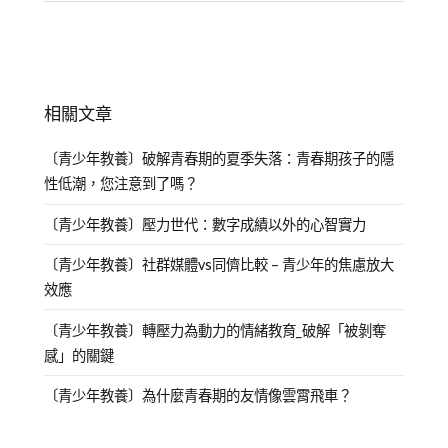
相關文章
〔青少年教養〕破解青春期的夏季失落：青春期孩子的隱
性低潮，您注意到了嗎？
〔青少年教養〕壓力世代：數字成績以外的心智實力
〔青少年教養〕社群媒體vs同儕比較 – 青少年的焦慮放大
效應
〔青少年教養〕轉壓力為動力的情緒教育_破解「被剝奪
感」的關鍵
〔青少年教養〕為什麼青春期的友情像雲霄飛車？