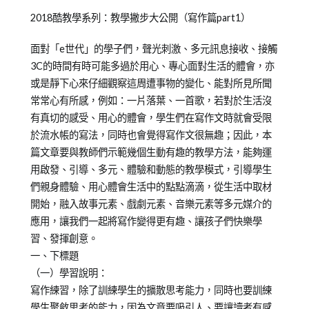
Posted
Posted
Tagged
2018酷教學系列：教學撇步大公開（寫作篇part1）
on
in
教
2018-
兒
養
面對「e世代」的學子們，聲光刺激、多元訊息接收、接觸
03-
少
培
3C的時間有時可能多過於用心、專心面對生活的體會，亦
14
教
育
或是靜下心來仔細觀察這周遭事物的變化、能對所見所聞
育
常常心有所感，例如：一片落葉、一首歌，若對於生活沒
知
有真切的感受、用心的體會，學生們在寫作文時就會受限
識
於流水帳的寫法，同時也會覺得寫作文很無趣；因此，本
篇文章要與教師們示範幾個生動有趣的教學方法，能夠運
用啟發、引導、多元、體驗和動態的教學模式，引導學生
們親身體驗、用心體會生活中的點點滴滴，從生活中取材
開始，融入故事元素、戲劇元素、音樂元素等多元媒介的
應用，讓我們一起將寫作變得更有趣、讓孩子們快樂學
習、發揮創意。
一、下標題
（一）學習說明：
寫作練習，除了訓練學生的擴散思考能力，同時也要訓練
學生聚斂思考的能力，因為文章要吸引人、要讓讀者有感