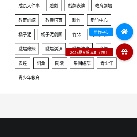
成長大件事
戲劇
戲劇表達
教育劇場
教育訓練
教養培育
新竹
新竹中心
橘子泥
橘子泥劇團
竹北
線上課程
職場修煉
職場溝通
職場進修
自信
表達
詞彙
閱讀
集團總部
青少年
青少年教育