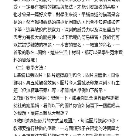
受，一定要有獨特的觀點與想法，才能引發讀者的共鳴，
也才會是一篇好文章，對學生來說，平舖直述的描寫是容
易的，然而獨特觀點的描述是困難的，也會不知道該如何
下筆，這與敏銳的觀察力、深刻的感受力以及深度垂直的
思考力有很大的關連性，以下示範的簡易練習，教師們可
以試試從雜誌的標題、一本書的書名、一幅畫的命名、一
首歌的歌名…開始，這些生活中材料，都可以是學生蒐集資
料的寶藏哦！
（二）教學方法：
1.準備10張圖片，圖片選擇原則包含：圖片具體化、圖像
鮮明、具五感觸發效果、圖片令人震撼及印象深刻、有主
題（但無標準答案）等，相關圖片舉例如下所示。
2.教師教學引導詞：想像一下，如果你是全世界最暢銷雜
誌社的總編輯，看到以下的圖片你會如何寫下一個最經典
的標題，讓這本雜誌大暢銷？
3.教師透過投影片的方式呈現圖片，每張圖片觀察30秒，
教師要進行秒數的倒數，一方面讓孩子在限定的時間壓力
下，全神貫注在圖片觀察之中，一方面提升聚焦思考、提