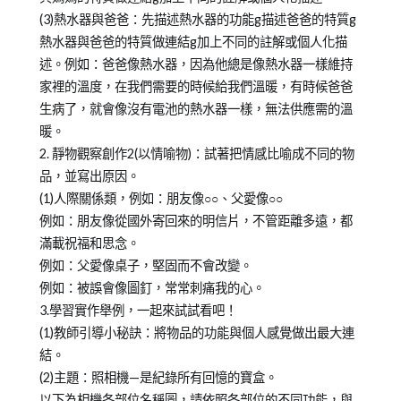
(3)熱水器與爸爸：先描述熱水器的功能g描述爸爸的特質g
熱水器與爸爸的特質做連結g加上不同的註解或個人化描
述。例如：爸爸像熱水器，因為他總是像熱水器一樣維持
家裡的溫度，在我們需要的時候給我們溫暖，有時候爸爸
生病了，就會像沒有電池的熱水器一樣，無法供應需的溫
暖。
2. 靜物觀察創作2(以情喻物)：試著把情感比喻成不同的物
品，並寫出原因。
(1)人際關係類，例如：朋友像○○、父愛像○○
例如：朋友像從國外寄回來的明信片，不管距離多遠，都
滿載祝福和思念。
例如：父愛像桌子，堅固而不會改變。
例如：被誤會像圖釘，常常刺痛我的心。
3.學習實作舉例，一起來試試看吧！
(1)教師引導小秘訣：將物品的功能與個人感覺做出最大連
結。
(2)主題：照相機—是紀錄所有回憶的寶盒。
以下為相機各部位名稱圖，請依照各部位的不同功能，與