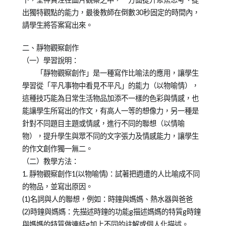
出獨特觀點的能力，最後教師在倒數30秒固定的時間內，
請學生將答案寫出來。
二、靜物觀察創作
（一）學習說明：
「靜物觀察創作」是一種寫作比喻法的應用，讓學生
學習從「平凡事物中看見不平凡」的能力（以物喻情），
這種技巧能為日常生活物品加添不一樣的色彩與情感，也
能讓學生所寫出的作文，有高人一等的想像力，另一種是
針對不同題目主題或情感，進行不同的聯想（以情喻
物），提升學生與眾不同的文字張力及情感能力，讓學生
的作文創作獨一無二。
（二）教學方法：
1. 靜物觀察創作1(以物喻情)：試著把週遭的人比喻成不同
的物品，並寫出原因。
(1)名詞與人的聯想，例如：時鐘與媽媽、熱水器與爸爸
(2)時鐘與媽媽：先描述時鐘的功能g描述媽媽的特質g時鐘
與媽媽的特質做連結g加上不同的註解或個人化描述。