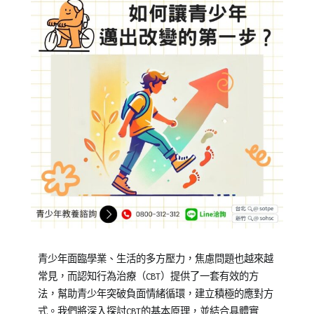
Posted
Posted
青少年面臨學業、生活的多方壓力，焦慮問題也越來越
on
in
常見，而認知行為治療（CBT）提供了一套有效的方
2024-
青
法，幫助青少年突破負面情緒循環，建立積極的應對方
11-
少
式。我們將深入探討CBT的基本原理，並結合具體實