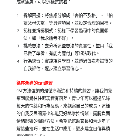
成就焦慮，可以這樣試試看：
拆解困擾：將焦慮分解成「害怕不及格」、「怕
讓父母失望」等具體項目，並設定合理的目標。
記錄並辨認模式：記錄下學習過程中的負面想
法，如「我永遠考不好」。
挑戰想法：去分析這些想法的真實性，並用「我
已做了準備，有能力應付」等想法取代。
行為練習：實踐規律學習，並透過每次考試後的
自我評估，逐步建立學習信心。
循序漸進的CBT練習
CBT方法強調的是循序漸進和持續的練習，讓我們覺
察到感覺往往跟現實有落差，青少年可以通過記錄
每天的情緒和行為反應，來觀察自己的成長，這樣
的自我反思讓青少年能更好地掌控情緒，擺脫負面
情緒影響的關鍵方法。希望能幫助家長和青少年了
解這些技巧，並在生活中應用，逐步建立自信與積