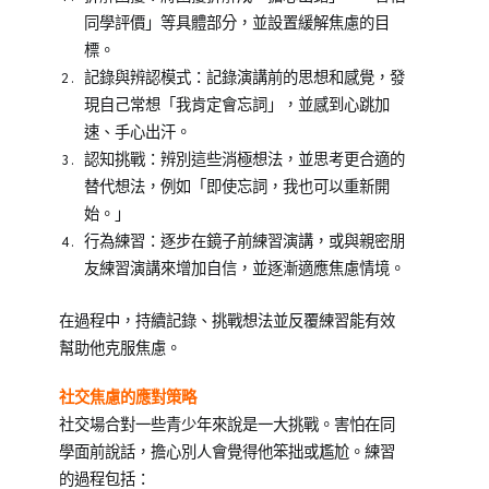
同學評價」等具體部分，並設置緩解焦慮的目
標。
記錄與辨認模式：記錄演講前的思想和感覺，發
現自己常想「我肯定會忘詞」，並感到心跳加
速、手心出汗。
認知挑戰：辨別這些消極想法，並思考更合適的
替代想法，例如「即使忘詞，我也可以重新開
始。」
行為練習：逐步在鏡子前練習演講，或與親密朋
友練習演講來增加自信，並逐漸適應焦慮情境。
在過程中，持續記錄、挑戰想法並反覆練習能有效
幫助他克服焦慮。
社交焦慮的應對策略
社交場合對一些青少年來說是一大挑戰。害怕在同
學面前說話，擔心別人會覺得他笨拙或尷尬。練習
的過程包括：