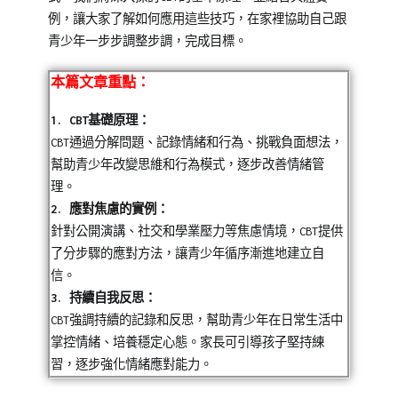
05
年
例，讓大家了解如何應用這些技巧，在家裡協助自己跟
成
青少年一步步調整步調，完成目標。
長
,
專
本篇文章重點：
欄
【青
1. CBT基礎原理：
春
CBT通過分解問題、記錄情緒和行為、挑戰負面想法，
進
幫助青少年改變思維和行為模式，逐步改善情緒管
行
理。
式】
2. 應對焦慮的實例：
針對公開演講、社交和學業壓力等焦慮情境，CBT提供
了分步驟的應對方法，讓青少年循序漸進地建立自
信。
3. 持續自我反思：
CBT強調持續的記錄和反思，幫助青少年在日常生活中
掌控情緒、培養穩定心態。家長可引導孩子堅持練
習，逐步強化情緒應對能力。