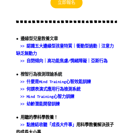
立即報名
●
邊緣型兒童教養文章
>> 認識五大邊緣型孩童特質｜衝動型過動｜注意力
缺乏無動力
>> 自閉傾向｜高功能焦慮/情緒障礙｜亞斯行為
●
橙智行為檢測理論系統
>> 什麼是Mind Training心智效能訓練
>> 何謂表演式應用行為檢測系統
>> Mind Training心智力訓練
>> 幼齡潛能開發訓練
●
用聽的學科學教養！
>> 點連結收聽「成長大件
事」
用科學教養解決孩子
的成長大小事