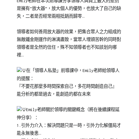
Emily老師在本次前導課分享領導人與員工最大的差別
程
課
是擁有”放大器”，放大個人的優勢，也放大了自己的缺
程
失，二者是否經常兩相抵銷而歸零…
領導者如何善用放大器的效果，把集合眾人之力組成的
無敵鐵金剛運作的淋漓盡致，當眾人埋頭苦幹的同時對
領導者是全然的信任，殊不知領導者也不知該划向哪
裡…
在「領導人私塾」前導課中，Emily老師給領導人
的提醒：
『不要花那麼多時間探索自己，多花時間創造自己』
能分析的都是過去，能創造的都在未來
Emily老師關於領導的關鍵概念（將在後續課程延
伸分享）：
1.引外力介入：解決問題只是一時，引外力化解僵局才
能永無後患…