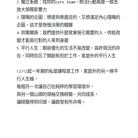
2.獨立系統：找你的core team，想法行動高度一致去
放大領導影響力
3.隱晦的企圖：想達到表面目的，又想滿足內心隱晦的
企圖，這才是拖慢決策的關鍵
4.供需關係：我們提供什麼就會吸引需要的人，供給改
變才能吸引對的人來到身邊
5.平行人生：眼前僵化的生活不易改變，容許現況的存
在，同時別忘了開創有別於工作、家庭外的平行人生
12/12起一年期的私塾課程是工作、家庭外的另一條平
行人生線，
每個月一次讓自己在純粹的學習環境中，
與另一個山頭的領袖交換經驗、共同成長，
讓經驗得到印證，讓啟發有所共鳴。