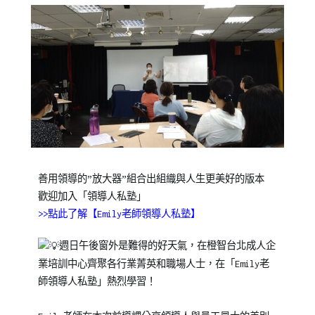
Posted
Posted
Tagged
善用領導的”放大器”組合出組織與人生更美好的版本
on
in
Emily
歡迎加入「領導人私塾」
2021-
洪
老
>>點此了解【Emily老師領導人私塾】
11-
曉
師
,
09
芬
領
週日午後窗外是難得的好天氣，在橙智台北成人企
Emily
導
,
業培訓中心齊聚各行業菁英和職場人士，在「Emily老
老
領
師領導人私塾」熱烈學習！
師
導
課
人