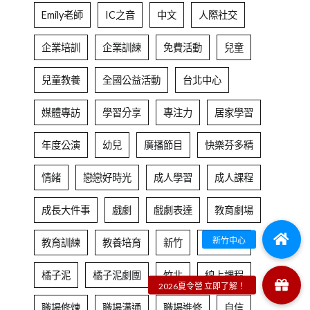
Emily老師
IC之音
中文
人際社交
企業培訓
企業訓練
免費活動
兒童
兒童教養
全國公益活動
台北中心
媒體專訪
學習分享
專注力
居家學習
年度公演
幼兒
廣播節目
快樂芬多精
情緒
戀戀好時光
成人學習
成人課程
成長大件事
戲劇
戲劇表達
教育劇場
教育訓練
教養培育
新竹
新竹中心
橘子泥
橘子泥劇團
竹北
線上課程
職場修煉
職場溝通
職場進修
自信