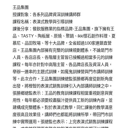
Posted
Posted
Tagged
王品集團
on
in
學
授課對象：各系列品牌資深訓練講師群
2012-
媒
習
課程名稱：表演式教學與引導訓練
05-
體
分
課後分享：餐飲服務業的指標品牌-王品集團，旗下擁有王
02
報
享
品、TASTY、陶板屋、原燒、聚鍋、ikki懷石創作料理、夏
導/
慕尼、品田牧場、等十大品牌，全省超過100家連鎖直營
活
店。王品集團內部擁有完整的訓練規劃體系，不論是門市
動
人員、各店店長、各階層主管皆已接觸過相當多元的訓練
花
課程。每年亦針對中高階主管、各品牌店長及資深人員，
絮
舉辦一連串的主題式訓練，如魔鬼訓練營與門市講師訓練
等。此次合作，王品集團訓練總監張勝鄉再度從創新角度
出發，將橙智的表演式銷售訓練引入內部講師訓練之中。
張勝鄉總監表示：王品的教育訓練課程相當重視創意與實
用性，每年都必須要絞盡腦汁提供員工新的訓練內容，並
建構成完整體系。對於表演式教學，同仁課後的教學滿意
度很高且效果佳，講師們也都能將訓練所學，帶回門市訓
練中實際運用。張總監也表示：上完表演式銷售訓練課程