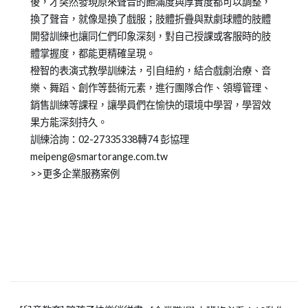
後，才突然發現原來聲音的飽滿度與厚實度都可以調整，
換了聲音，就像是換了戲服；肢體折疊與默劇球體的肢體
開發訓練也讓同仁們印象深刻，對自己授課或客服時的肢
體掌握度，都能更精確呈現。
橙智的表演式教學訓練法，引自紐約，結合戲劇治療、音
樂、舞蹈、創作等藝術元素，進行團隊合作、領導管理、
銷售訓練等課程，讓學員們在愉快的環境中學習，學習效
果方能深刻持久。
訓練洽詢：02-27335338轉74 彭協理
meipeng@smartorange.com.tw
>>更多企業服務案例