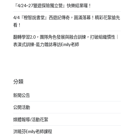
『4/24~27獵遊探險獨立營』快樂結業囉！
4/4『橙智說書堂』西遊記傳奇，圓滿落幕！精彩花絮搶先
看！
翻轉學習2.0，團隊角色發展與融合訓練，打破組織慣性｜
表演式訓練-能力雜誌專訪Emily老師
分類
新聞公告
公開活動
媒體報導/活動花絮
洪曉芬Emily老師課程