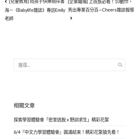
[兒童教育] 陪孩子快樂徜徉書
[企業職場] 上班族必看！10動作，
秀出專業百分百—Cheers雜誌報導
海－《Babylife雜誌》專訪Emily
老師
相關文章
探索學習體驗會「密室逃脫 x 野訓求生」精彩花絮
6/4『中文力學習體驗會』圓滿結束！精彩花絮搶先看！