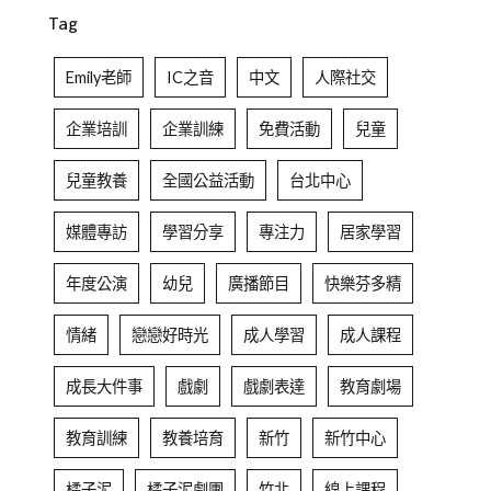
Tag
Emily老師
IC之音
中文
人際社交
企業培訓
企業訓練
免費活動
兒童
兒童教養
全國公益活動
台北中心
媒體專訪
學習分享
專注力
居家學習
年度公演
幼兒
廣播節目
快樂芬多精
情緒
戀戀好時光
成人學習
成人課程
成長大件事
戲劇
戲劇表達
教育劇場
教育訓練
教養培育
新竹
新竹中心
橘子泥
橘子泥劇團
竹北
線上課程