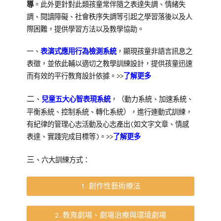
表達失調
情緒失
導
。此外更針對此類孩童常伴隨之
、
調
、閱讀障礙、社會秩序失調等引起之學習落後以及人
際困難，提供學習方法以及教學協助。
一、
表演式應用行為檢測系統
，顯現孩童非語言訊息之
表徵，並依此輔以適切之教學訓練設計，提供孩童迅速
而有效的平行教育設計依據。>>
了解更多
二
、
兒童五大心智表現系統
，（動力系統、加速系統、
平衡系統、控制系統、轉化系統），進行連動式訓練，
有紀律的管理心志活動及心志產出(如文字文章、情感
表達、實踐完成目標等)。>>
了解更多
三
、六大訓練方式：
1.創作性藝術療法
2.教育劇場、劇場治療與環境劇場