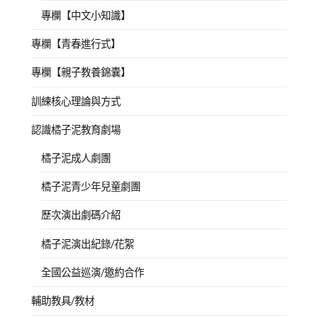
專欄【中文小知識】
專欄【青春進行式】
專欄【親子教養錦囊】
訓練核心理論與方式
認識橘子泥教育劇場
橘子泥成人劇團
橘子泥青少年兒童劇團
歷次演出劇碼介紹
橘子泥演出紀錄/花絮
全國公益巡演/邀約合作
輔助教具/教材