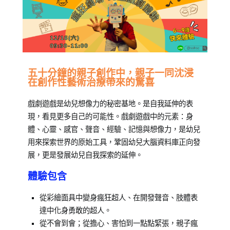
Posted
Posted
Tagged
五十分鐘的親子創作中，親子一同沈浸
在創作性藝術治療帶來的驚喜
on
in
兒
2023-
公
童
,
戲劇遊戲是幼兒想像力的秘密基地。是自我延伸的表
10-
開
戲
現，看見更多自己的可能性。戲劇遊戲中的元素：身
16
活
劇
,
體、心靈、感官、聲音、經驗、記憶與想像力，是幼兒
動
新
,
用來探索世界的原始工具，鞏固幼兒大腦資料庫正向發
兒
竹
,
展，更是發展幼兒自我探索的延伸。
童
竹
學
北
,
體驗包含
習
表
達
,
從彩繪面具中變身瘋狂超人、在開發聲音、肢體表
遊
達中化身勇敢的超人。
戲
從不會到會；從擔心、害怕到一點點緊張，親子瘋