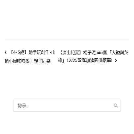
【4~5歲】動手玩創作-山
【演出紀實】橘子泥mini團「大盜與英
雄」12/25聖誕加演圓滿落幕!
頂小屋咚咚搖｜親子同樂