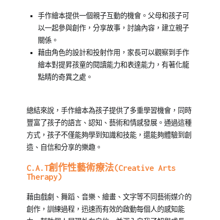
繪
手作繪本提供一個親子互動的機會。父母和孩子可
本
以一起參與創作，分享故事，討論內容，建立親子
導
關係。
讀
,
藉由角色的設計和投射作用，家長可以觀察到手作
表
繪本對提昇孩童的閱讀能力和表達能力，有著化龍
達
點睛的奇異之處。
力
總結來說，手作繪本為孩子提供了多重學習機會，同時
豐富了孩子的語言、認知、藝術和情感發展。通過這種
方式，孩子不僅能夠學到知識和技能，還能夠體驗到創
造、自信和分享的樂趣。
C.A.T創作性藝術療法(Creative Arts
Therapy)
藉由戲劇、舞蹈、音樂、繪畫、文字等不同藝術媒介的
創作，訓練過程，迅速而有效的啟動每個人的感知能