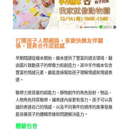
Posted
Posted
Tagged
打開孩子人際網路，享愛快樂友伴關
係，提昇合作成就感
on
in
創
2023-
公
造
早期閱讀從繪本開始，繪本提供了豐富的語言環境，藉
10-
開
力
,
由圖片啟動孩子的想像力和創造力。其中手作繪本包含
13
活
幼
豐富的情感元素，最能直接幫助孩子理解情感和情感表
動
兒
,
,
達。
Mini
想
幼
像
聯想力是孩童的超能力，靜物創作的角色投射，物品、
兒
力
,
人物角色特質聯想，讓表達內容更有張力。孩子可以真
教
新
誠的表達自己的情感，以及不同事件的順序的故事發展
養
竹
,
能培養孩子的邏輯思維和問題解決能力。
竹
北
,
體驗包含