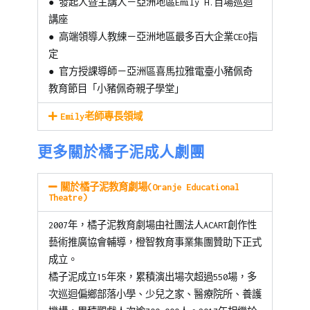
●
發起人暨主講人－亞洲地區Emily H.百場巡迴
講座
●
高端領導人教練－亞洲地區最多百大企業CEO指
定
●
官方授課導師－亞洲區喜馬拉雅電臺小豬佩奇
教育節目「小豬佩奇親子學堂」
Emily老師專長領域
更多關於橘子泥成人劇團
關於橘子泥教育劇場(Oranje Educational
Theatre)
2007年，橘子泥教育劇場由社團法人ACART創作性
藝術推廣協會輔導，橙智教育事業集團贊助下正式
成立。
橘子泥成立15年來，累積演出場次超過550場，多
次巡迴偏鄉部落小學、少兒之家、醫療院所、養護