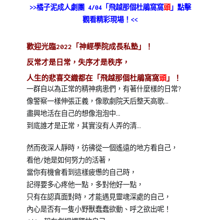
Posted
Posted
Tagged
>>橘子泥成人劇團 4/04「飛越那個杜鵑窩窩
頭
」點擊
on
in
成
觀看精彩現場！<<
2022-
橘
人
02-
子
劇
歡迎光臨2022「神經學院成長私塾」！
15
泥
團
,
反常才是日常，失序才是秩序，
成
戲
人
劇
人生的悲喜交織都在「飛越那個杜鵑窩窩
頭
」！
劇
教
一群自以為正常的精神病患們，有著什麼樣的日常?
團
育
,
像警察一樣伸張正義，像歌劇院天后整天高歌…
橘
盡興地活在自己的想像泡泡中…
子
到底誰才是正常，其實沒有人弄的清…
泥
然而夜深人靜時，彷彿從一個遙遠的地方看自己，
看他/她是如何努力的活著，
當你有機會看到這樣疲憊的自己時，
記得要多心疼他一點，多對他好一點，
只有在認真面對時，才能遇見靈魂深處的自己，
內心是否有一隻小野獸蠢蠢欲動、呼之欲出呢！