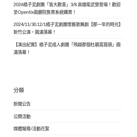
2026橘子泥劇團「皆大歡喜」3/8 高雄衛武營登場！歡迎
至Opentix兩廳院售票系統購票！
2024/11/30.12/1橘子泥劇團懷舊歌舞劇【那一年的時光】
新竹公演，圓滿落幕！
【演出紀實】橘子泥成人劇團「飛越那個杜鵑窩窩頭」圓
滿落幕！
分類
新聞公告
公開活動
媒體報導/活動花絮