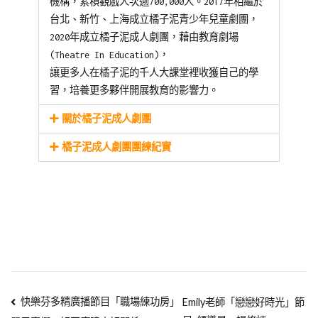
機構，累積觀戲人次逾700,000人。2017年相繼於
台北、新竹、上海成立橘子泥青少年兒童劇團，
2020年成立橘子泥成人劇團，藉由教育劇場
(Theatre In Education)，
讓更多人在橘子泥的千人大課堂裡收獲自己的學
習，培養更多夥伴開展教育的影響力。
關於橘子泥成人劇團
橘子泥成人劇團團練紀實
快樂芬多精廣播節目「職場練功房」
Emily老師「戀戀好時光」節