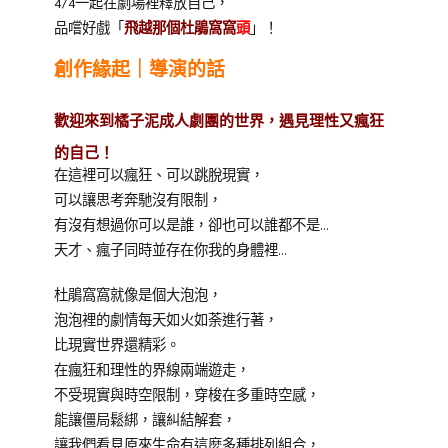
4/4一起在劇場裡釋放自己，
品嚐好戲「
飛越那個杜鵑窩窩
頭
」！
創作緣起｜導演的話
歡迎來到橘子泥成人劇團的世界，遇見理性又瘋狂
的自己！
在這裡可以瘋狂、可以跳脫現實，
可以讓思考奔馳沒有限制，
有沒有想過你可以是誰，卻也可以誰都不是…
天才、瘋子同時並存在你我的身體裡…
杜鵑窩窩就像是個大泡泡，
泡泡裡的劇情每天如火如荼進行著，
比現實世界還精彩。
在瘋狂和理性的界線兩端遊走，
不受現實與時空限制，穿梭在多重時空感，
能讓僵局鬆綁，讓糾結解套，
讓我們看見原來生命有這麼多種排列組合，