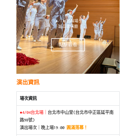
4/17 加演場-
誠品表演廳
點擊觀看
演出資訊
場次資訊
●4/04台北場｜
台北市中山堂(台北市中正區延平南
路98號)
演出場次｜晚上場19:00
圓滿落幕！