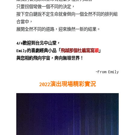
只要拐個彎做一個不同的決定，
按下空白鍵說不定生命就會倒向一個全然不同的排列組
合當中，
展開全然不同的道路，迎來煥然一新的結果。
4/4歡迎到台北中山堂，
Emily的喜劇經典小品「
飛越那個杜鵑窩窩
頭
」
與您相約飛向宇宙，奔向無垠世界！
~From Emily
2022演出現場精彩實況