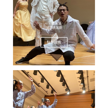
4/3 首演場-
誠品表演廳
點擊觀看