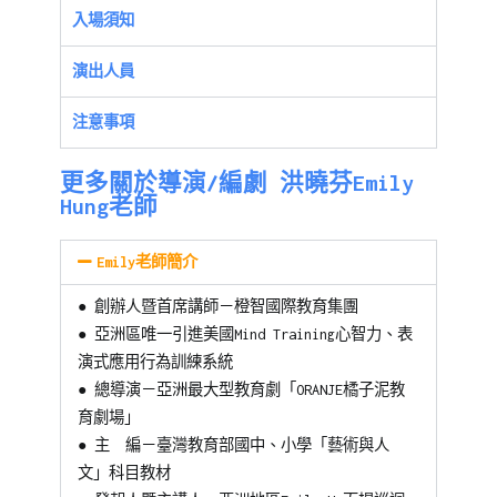
入場須知
演出人員
注意事項
更多關於導演/編劇 洪曉芬Emily
Hung老師
Emily老師簡介
●
創辦人暨首席講師－橙智國際教育集團
●
亞洲區唯一引進美國Mind Training心智力、表
演式應用行為訓練系統
●
總導演－亞洲最大型教育劇「ORANJE橘子泥教
育劇場」
●
主 編－臺灣教育部國中、小學「藝術與人
文」科目教材