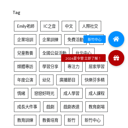
Tag
Emily老師
IC之音
中文
人際社交
企業培訓
企業訓練
免費活動
兒童
兒童教養
全國公益活動
台北中心
媒體專訪
學習分享
專注力
居家學習
年度公演
幼兒
廣播節目
快樂芬多精
情緒
戀戀好時光
成人學習
成人課程
成長大件事
戲劇
戲劇表達
教育劇場
教育訓練
教養培育
新竹
新竹中心