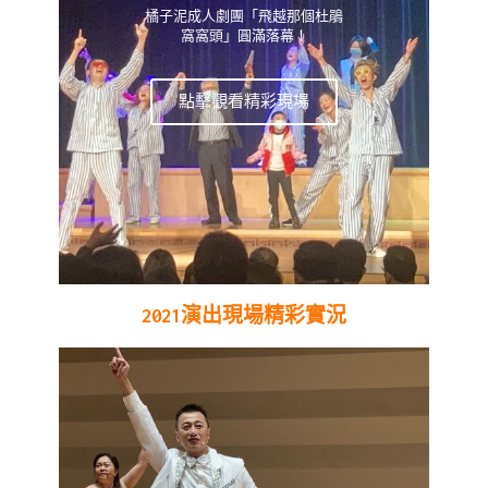
橘子泥成人劇團「飛越那個杜鵑
窩窩頭」圓滿落幕！
點擊觀看精彩現場
2021演出現場精彩實況