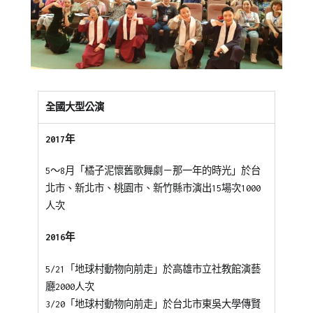
Posted
Posted
Tagged
全國大型公演
on
in
橘
2020-
全
子
2017年
12-
國
泥
24
公
劇
5～8月「橘子泥懷舊歌舞劇－那一年的時光」於台
益
團
,
北市、新北市、桃園市、新竹縣市演出15場次1000
巡
公
人次
演/
益
邀
演
2016年
約
出
合
5/21「地球村動物向前走」於高雄市立社教館演藝
作
廳2000人次
3/20「地球村動物向前走」於台北市東吳大學傳賢