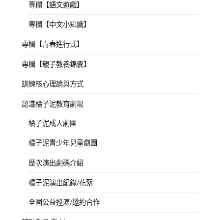
專欄【語文遊戲】
專欄【中文小知識】
專欄【青春進行式】
專欄【親子教養錦囊】
訓練核心理論與方式
認識橘子泥教育劇場
橘子泥成人劇團
橘子泥青少年兒童劇團
歷次演出劇碼介紹
橘子泥演出紀錄/花絮
全國公益巡演/邀約合作