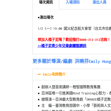
場次資訊
入場須知
演出人員
●
演出場次
1/2 (一) 19:00 國父紀念館大會堂（
台北市信義
想加入橘子泥嗎？歡迎撥打0800-312-312洽詢！
>>橘子泥青少年兒童劇團甄選訊
更多關於導演/編劇 洪曉芬Emily Hun
Emily老師簡介
●
創辦人暨首席講師－橙智國際教育集團
●
亞洲區唯一引進美國Mind Training心智
●
總導演－亞洲最大型教育劇「ORANJE橘子泥
●
主 編－臺灣教育部國中、小學「藝術與人文