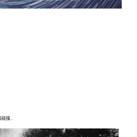
，
碰撞…