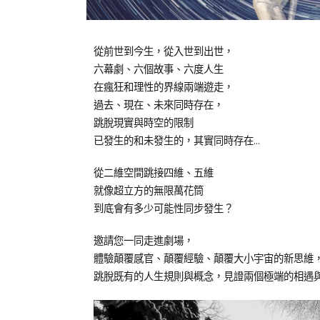
Posted
Posted
Tagged
從前世到今生，從入世到出世，
on
in
年
六幕劇、六個故事、六度人生
2022-
公
度
在瘋狂和理性的界線兩端遊走，
09-
開
公
過去、現在、未來同時存在，
28
活
演
,
跳脫現實與時空的限制
動
橘
,
已發生的和未發生的，其實同時存在…
全
子
國
泥
從二維空間跳接四維、五維
公
劇
就像超立方的無限萬花筒
益
團
,
到底會有多少可能性同步發生？
巡
青
演/
少
邀請您一同走進劇場，
邀
年
體驗顛覆感官、顛覆經驗、顛覆大小宇宙的新思維
約
跳脫既有的人生規則與概念，見證兩個極端的相遇與
合
作