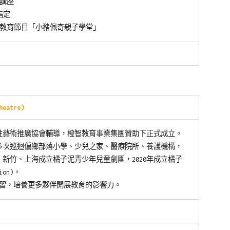
迴講座
指定
教育節目「小豬佩奇親子學堂」
eatre)
創作性藝術推廣協會輔導，橙智教育事業集團贊助下正式成立。
，多次巡迴偏鄉部落小學、少兒之家、醫療院所、養護機構，
台北、新竹、上海成立橘子泥青少年兒童劇團，2020年成立橘子
ion)，
習，培養更多夥伴開展教育的影響力。