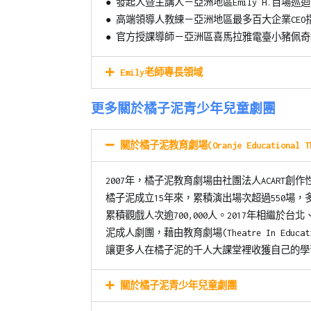
●
發起人暨主講人－亞洲地區Emily H.百場巡
●
高端領導人教練－亞洲地區最多百大企業CEO
●
官方授課導師－亞洲區喜馬拉雅電臺小豬佩奇
Emily老師專長領域
更多關於橘子泥青少年兒童劇團
關於橘子泥教育劇場(Oranje Educational Th
2007年，橘子泥教育劇場由社團法人ACART
橘子泥成立15年來，累積演出場次超過550場
累積觀戲人次逾700,000人。2017年相繼於
泥成人劇團，藉由教育劇場(Theatre In Educat
讓更多人在橘子泥的千人大課堂裡收獲自己的學
關於橘子泥青少年兒童劇團