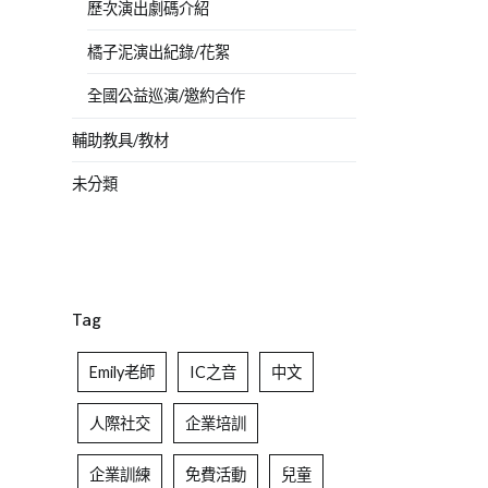
歷次演出劇碼介紹
橘子泥演出紀錄/花絮
全國公益巡演/邀約合作
輔助教具/教材
未分類
Tag
Emily老師
IC之音
中文
人際社交
企業培訓
企業訓練
免費活動
兒童