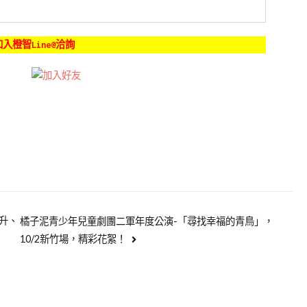
入橙智Line@洽詢
晉升、
橘子泥青少年兒童劇團二軍年度公演-「尋找幸福的青鳥」，
10/2新竹場，精彩花絮！