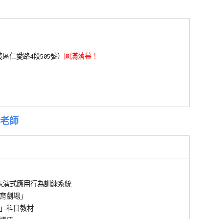
區仁愛路4段505號
）
圓滿落幕！
g老師
力、表演式應用行為訓練系統
教育劇場」
」科目教材