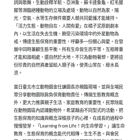
詞與歌舞，生動詮釋羊駝、亞洲象、蘇卡達象龜、紅毛猩
猩等瀕臨絕種動物的立場及處境，動物以自然為家，陽
光、空氣、水等生存條件需要人類共同愛護才能維持。
「活力生態、動物自在、人間有愛」在橘子泥原創劇本
內，以生活在失去生機、飽受污染環境中的外星動物為
戒，傳達生態保育的重要性，呼籲多一份關心與愛，在發
展中同時兼顧生態平衡，所有生命皆生而平等，互相尊重
才能和諧相處，還自然於大地，不只為動物著想，更將這
份珍貴的自然資產留給人類子孫，使青山常在、綠水長
流。
當日臺北市立動物園金仕謙園長亦親臨現場，並與全場民
眾分享動物園除肩負保育動物責任，傳揚生態教育概念
外，更大力推廣親子生活、家庭教育的重要性，民眾除能
在動物園區內認識動物外，希望藉由不同型式的活動，把
生態保育的知識與概念深植孩子的心裡，在成長的過程中
慢慢發芽，「Learning from Life！向生命學習。」讓生命
教育、生態保育的概念能代代相傳、生生不息。與會民