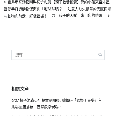
臺北市立動物園與橘子泥劇
【親子教養錦囊】您的小孩來自外星
球嗎？──注意力缺失孩童的天賦與能
團聯手打造動物保育劇「地球
力：孩子的天賦，來自您的慧眼！
村動物向前走」好戲登場！
相關文章
6/07 橘子泥青少年兒童劇團經典劇碼 -「歡樂明星夢」台
北場圓滿落幕！直擊歡樂現場~