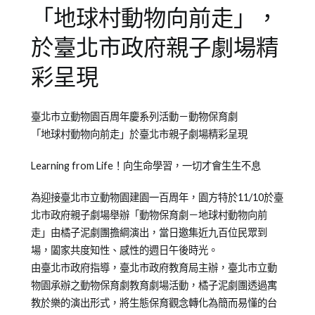
「地球村動物向前走」，
於臺北市政府親子劇場精
彩呈現
Posted
Posted
臺北市立動物園百周年慶系列活動－動物保育劇
on
in
「地球村動物向前走」於臺北市親子劇場精彩呈現
2013-
橘
11-
子
Learning from Life！向生命學習，一切才會生生不息
12
泥
為迎接臺北市立動物園建園一百周年，園方特於11/10於臺
青
北市政府親子劇場舉辦「動物保育劇－地球村動物向前
少
走」由橘子泥劇團擔綱演出，當日邀集近九百位民眾到
年
場，闔家共度知性、感性的週日午後時光。
兒
由臺北市政府指導，臺北市政府教育局主辦，臺北市立動
童
物園承辦之動物保育劇教育劇場活動，橘子泥劇團透過寓
劇
教於樂的演出形式，將生態保育觀念轉化為簡而易懂的台
團