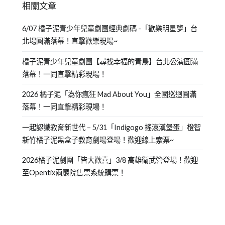
相關文章
6/07 橘子泥青少年兒童劇團經典劇碼 -「歡樂明星夢」台
北場圓滿落幕！直擊歡樂現場~
橘子泥青少年兒童劇團【尋找幸福的青鳥】台北公演圓滿
落幕！一同直擊精彩現場！
2026 橘子泥「為你瘋狂 Mad About You」全國巡迴圓滿
落幕！一同直擊精彩現場！
一起認識教育新世代 – 5/31「Indigogo 搖滾漢堡蛋」橙智
新竹橘子泥黑盒子教育劇場登場！歡迎線上索票~
2026橘子泥劇團「皆大歡喜」3/8 高雄衛武營登場！歡迎
至Opentix兩廳院售票系統購票！