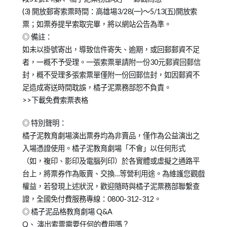
(3) 開放郵寄索票時間：高雄場3/28(一)～5/13(五)開放索
票；如票券提早索取完畢，將以網站公告為準。
◎ 備註：
如未以掛號寄出，導致信件寄失、逾期，或回郵郵資不足
者，一概不予受理。一張索票單請附一份30元郵資回郵信
封，概不受理多張索票單僅附一份回郵信封，如因郵資不
足造成寄送時間耽誤，橘子泥票務部恕不負責。
>>下載免費索票表格
◎ 特別聲明：
橘子泥教育劇場演出票券均為非賣品，僅作為公益演出之
入場憑證使用。橘子泥教育劇場「不會」以任何形式
（如，複印、影印及電腦列印）於各實體或虛擬之通路平
台上，將票券作為販賣、交換…等營利用途。為維護您觀戲
權益，若發現上述狀況，歡迎隨時與橘子泥票務部聯繫查
證，全國免付費服務專線：0800-312-312。
◎ 橘子泥品格教育劇場 Q&A
Q、 演出索票需要任何的費用嗎？