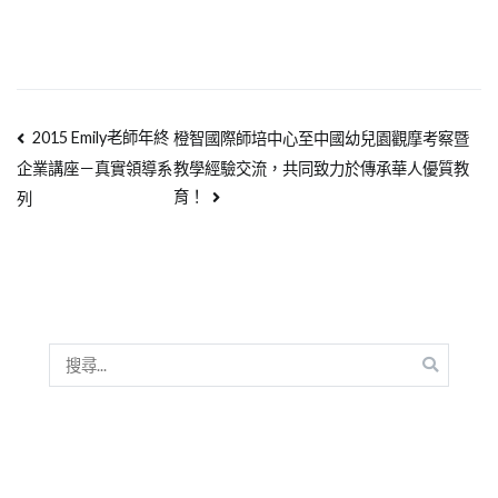
2015 Emily老師年終
橙智國際師培中心至中國幼兒園觀摩考察暨
教學經驗交流，共同致力於傳承華人優質教
企業講座－真實領導系
育！
列