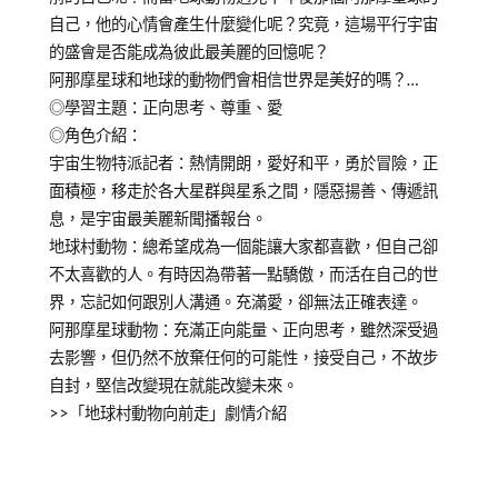
自己，他的心情會產生什麼變化呢？究竟，這場平行宇宙
的盛會是否能成為彼此最美麗的回憶呢？
阿那摩星球和地球的動物們會相信世界是美好的嗎？…
◎學習主題：正向思考、尊重、愛
◎角色介紹：
宇宙生物特派記者：熱情開朗，愛好和平，勇於冒險，正
面積極，移走於各大星群與星系之間，隱惡揚善、傳遞訊
息，是宇宙最美麗新聞播報台。
地球村動物：總希望成為一個能讓大家都喜歡，但自己卻
不太喜歡的人。有時因為帶著一點驕傲，而活在自己的世
界，忘記如何跟別人溝通。充滿愛，卻無法正確表達。
阿那摩星球動物：充滿正向能量、正向思考，雖然深受過
去影響，但仍然不放棄任何的可能性，接受自己，不故步
自封，堅信改變現在就能改變未來。
>>「地球村動物向前走」劇情介紹