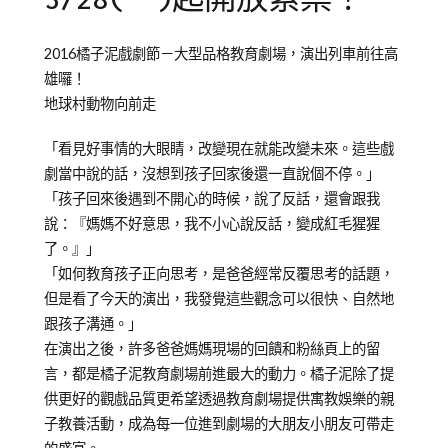
Posted
Posted
2016橘子泥戲劇節－大型品格教育劇場，演出列車前往高
on
in
雄囉！
2015-
橘
地球村動物向前走
12-
子
07
泥
「看見好事情的大眼睛，改變現在就能改變未來。這些戲
青
劇當中說的話，沒想到孩子回家後還一直說個不停。」
少
「孩子回來後遇到不開心的時候，說了反話，還會跟我
年
說：『媽媽不好意思，我不小心說反話，變成紅毛猩猩
兒
了。』」
童
「如何教育孩子正向思考，是爸爸經常反覆思考的話題，
劇
但是看了今天的演出，我發覺這些觀念可以很快、自然地
團
跟孩子溝通。」
在演出之後，許多爸爸媽媽現場的回饋和粉絲頁上的留
言，都是橘子泥教育劇場前進最大的動力。橘子泥除了提
供更好的觀戲品質更希望透過教育劇場提供寓教娛樂的親
子教養活動，成為每一位進到劇場的大朋友小朋友可帶走