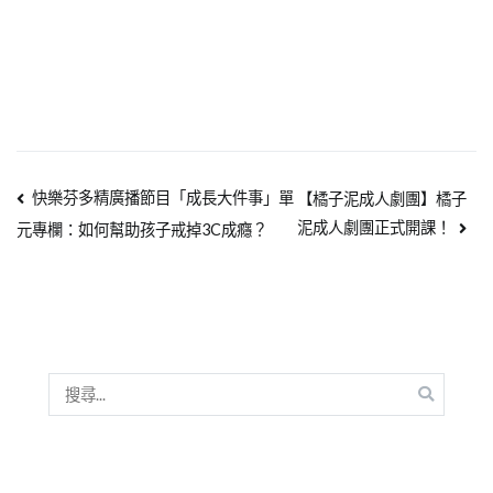
快樂芬多精廣播節目「成長大件事」單
【橘子泥成人劇團】橘子
泥成人劇團正式開課！
元專欄：如何幫助孩子戒掉3C成癮？