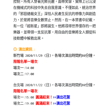
子
公
控制。所有人穿著光鮮亮麗，面帶笑容，實際上已沉浸
泥
演
,
在機械式的科技中失去自我意識。不僅如此，統治世界
青
戲
的「邪惡總裁女王」深怕人民產生反抗的想像力與創造
少
劇
,
力，於是將音樂全數禁止。然而，在一本禁書中記載，
年
教
有一位「超新星」即將誕生。他將尋得世界僅存的一把
兒
育
樂器，並帶領一支反抗軍，用自由的音樂將全人類從科
童
劇
技軟體中解救出來。
劇
場
,
團
橘
,
◎ 演出資訊 :
歷
子
新竹場 2020/11/29 (日)，各場次演出時間約80分鐘，
次
泥
限報名單一場次
演
劇
場次一
:14:00
出
團
,
場次二
:17:00
劇
表
台北場 2020/11/22 (日)，各場次演出時間約80分鐘，
碼
演
限報名單一場次
介
場次一:15:00
圓滿結束！
>>演出花絮
紹
場次二:19:00
圓滿結束！
>>演出花絮