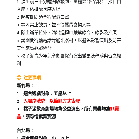
1.演出前三十分鐘開放報到、量體溫(實名制)，採自由
入座，依排隊次序入場
2.防疫期間須全程配戴口罩
3.場內禁止飲食，並不得攜帶食物入場
4.除主辦單位外，演出過程中嚴禁錄音、錄影及拍照
5.請關閉行動電話等通訊器材，以避免影響演出及妨害
其他來賓觀戲權益
6.橘子泥青少年兒童劇團保有演出變更及舉辦與否之權
利
◎ 注意事項：
新竹場：
1. 適合觀戲對象：五歲以上
2.
入場序號統一以簡訊方式寄發
3. 橘子泥教育劇場均為公益演出，所有票券均為
非賣
品
，請珍惜索票資源
台北場：
1.
適合觀戲對象：小一以上