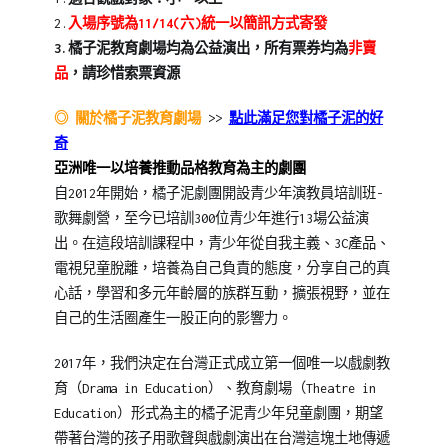
2.
入場序號為11/14(六)統一以簡訊方式寄發
3.橘子泥教育劇場均為公益演出，所有票券均為
非賣
品
，請珍惜索票資源
◎ 關於橘子泥教育劇場
>>
點此滿足您對橘子泥的好
奇
亞洲唯一以培養推動品格教育為主的劇團
自2012年開始，橘子泥劇團開設青少年演教員培訓班-
歌舞劇營，至今已培訓300位青少年進行13場公益演
出。在這段培訓課程中，青少年從自我主義、3C產品、
電視兒童脫離，培養為自己負責的態度，分享自己的真
心話，學習和多元年齡層的族群互動，擴張視野，並在
自己的生活圈產生一股正向的影響力。
2017年，我們決定在台灣正式成立第一個唯一以戲劇教
育（Drama in Education）、教育劇場（Theatre in
Education）形式為主的橘子泥青少年兒童劇團，期望
帶著台灣的孩子用歌聲與戲劇演出在台灣這塊土地傳遞