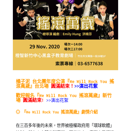
Posted
Posted
Tagged
橘子泥 台北團年度公演『
We Will Rock You 搖
滾萬歲
』台北場
圓滿結束！
>>演出花絮
on
in
免
2020-
公
費
歡迎報名
『
We Will Rock You 搖滾萬歲
』新竹
場
圓滿結束!
>>演出花絮
10-
開
活
07
活
動
,
◎
『We Will Rock You 搖滾萬歲
』劇情介紹
動
年
,
橘
度
在三百多年後的未來，世界被極權政府用「環球軟體」