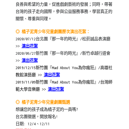
良善與希望的力量，促進戲劇藝術的發展；同時，帶著
台灣的孩子走向國際，參與公益服務事務，學習真正的
關懷、尊重與同理。
◎ 橘子泥青少年兒童劇團歷次演出花絮：
2020/07/12台北團『那一年的時光』/松菸誠品表演廳
>>
演出花絮
2020/06/27新竹團『那一年的時光』/新竹卓越行道會
>>
演出花絮
2019/12/15新竹團『Mad About You為你瘋狂』/高雄社
教館演藝廳 >>
演出花絮
2019/11/09新竹團『Mad About You為你瘋狂』/台灣師
範大學音樂廳 >>
演出花絮
◎ 橘子泥青少年兒童劇團甄選
想讓您的孩子成為橘子泥的一員嗎?
台北團徵選，開放報名!
日期: 12/4、12/11