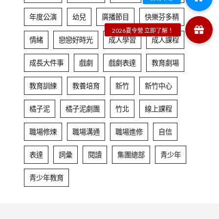
年度公演
幼兒
廣播節目
快樂芬多精
情緒
戀戀好時光
成人學習
成人課程
成長大件事
戲劇
戲劇表達
教育劇場
教育訓練
教養培育
新竹
新竹中心
橘子泥
橘子泥劇團
竹北
線上課程
職場修煉
職場溝通
職場進修
自信
表達
詞彙
閱讀
集團總部
青少年
青少年教育